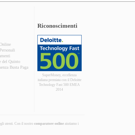
Riconoscimenti
 Online
 Personali
amenti
e del Quinto
 senza Busta Paga
SuperMoney, eccellenza
italiana premiata con il Deloitte
Technology Fast 500 EMEA
2014
egli utenti. Con il nostro
comparatore online
aiutiamo i