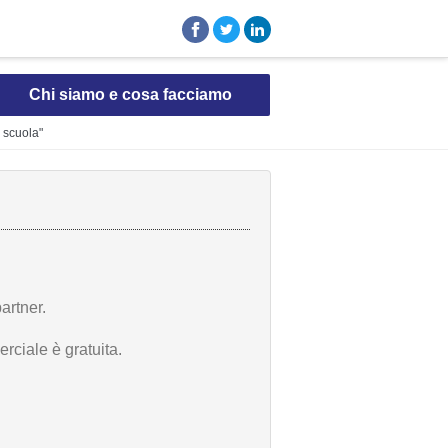
Chi siamo e cosa facciamo
a scuola"
artner.
rciale è gratuita.