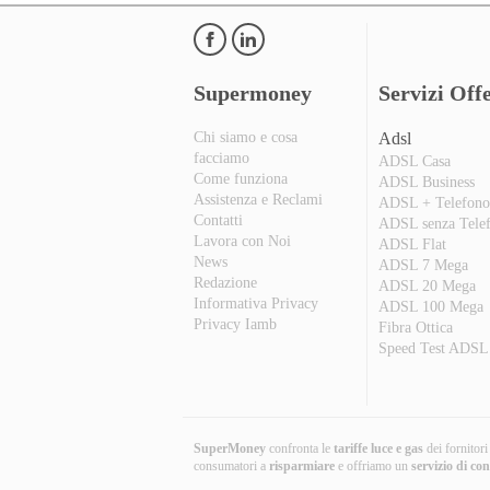
Supermoney
Servizi Offe
Chi siamo e cosa
Adsl
facciamo
ADSL Casa
Come funziona
ADSL Business
Assistenza e Reclami
ADSL + Telefon
Contatti
ADSL senza Tele
Lavora con Noi
ADSL Flat
News
ADSL 7 Mega
Redazione
ADSL 20 Mega
Informativa Privacy
ADSL 100 Mega
Privacy Iamb
Fibra Ottica
Speed Test ADSL
SuperMoney
confronta le
tariffe luce e gas
dei fornitor
consumatori a
risparmiare
e offriamo un
servizio di co