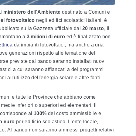
al
ministero dell'Ambiente
destinato a Comuni e
el fotovoltaico
negli edifici scolastici italiani, è
bblicato sulla Gazzetta ufficiale dal
20 marzo
, il
ammontano a
3 milioni di euro
ed è finalizzato non
ttrica
da impianti fotovoltaici, ma anche a una
ve generazioni rispetto alle tematiche del
orse previste dal bando saranno installati nuovi
olastici a cui saranno affiancati a dei programmi
ni all'utilizzo dell'energia solare e altre fonti
i Comuni e tutte le Province che abbiano come
medie inferiori o superiori ed elementari. Il
 corrisponde al
100%
del costo ammissibile e
la euro
per edificio scolastico. L'ente locale,
co. Al bando non saranno ammessi progetti relativi