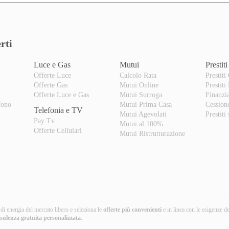
rti
Luce e Gas
Mutui
Prestiti
Offerte Luce
Calcolo Rata
Prestiti
Offerte Gas
Mutui Online
Prestiti
o
Offerte Luce e Gas
Mutui Surroga
Finanzi
fono
Mutui Prima Casa
Cession
Telefonia e TV
Mutui Agevolati
Prestiti
Pay Tv
Mutui al 100%
Offerte Cellulari
Mutui Ristrutturazione
i di energia del mercato libero e seleziona le
offerte più convenienti
e in linea con le esigenze d
nsulenza gratuita
personalizzata
.