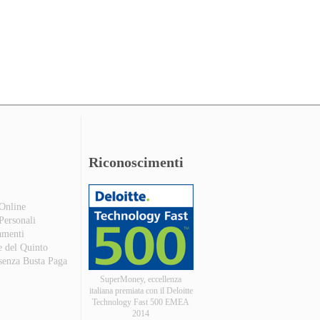
Riconoscimenti
 Online
 Personali
amenti
e del Quinto
 senza Busta Paga
SuperMoney, eccellenza
italiana premiata con il Deloitte
Technology Fast 500 EMEA
2014