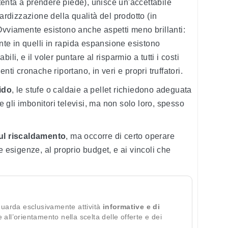
enta a prendere piede), unisce un'accettabile
dardizzazione della qualità del prodotto (in
). Ovviamente esistono anche aspetti meno brillanti:
ente in quelli in rapida espansione esistono
li, e il voler puntare al risparmio a tutti i costi
nti cronache riportano, in veri e propri truffatori.
ido
, le stufe o caldaie a pellet richiedono adeguata
gli imbonitori televisi, ma non solo loro, spesso
ul riscaldamento
, ma occorre di certo operare
e esigenze, al proprio budget, e ai vincoli che
guarda esclusivamente attività
informative e di
te all’orientamento nella scelta delle offerte e dei