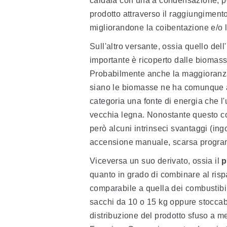
caldaia con una a condensazione, pe
prodotto attraverso il raggiungimento
migliorandone la coibentazione e/o l
Sull'altro versante, ossia quello del
importante è ricoperto dalle biomass
Probabilmente anche la maggioranza
siano le biomasse ne ha comunque av
categoria una fonte di energia che l'u
vecchia legna. Nonostante questo c
però alcuni intrinseci svantaggi (ing
accensione manuale, scarsa programma
Viceversa un suo derivato, ossia il
p
quanto in grado di combinare al risp
comparabile a quella dei combustibil
sacchi da 10 o 15 kg oppure stoccabil
distribuzione del prodotto sfuso a me