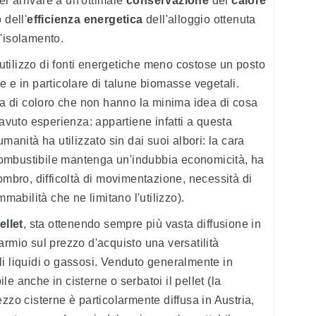
r arrivare a un'ottimale
conservazione
del
calore
 dell'
efficienza energetica
dell'alloggio ottenuta
'isolamento.
l'utilizzo di fonti energetiche meno costose un posto
e e in particolare di talune biomasse vegetali.
 di coloro che non hanno la minima idea di cosa
uto esperienza: appartiene infatti a questa
manità ha utilizzato sin dai suoi albori: la cara
ombustibile mantenga un'indubbia economicità, ha
ombro, difficoltà di movimentazione, necessità di
bilità che ne limitano l'utilizzo).
ellet
, sta ottenendo sempre più vasta diffusione in
armio sul prezzo d'acquisto una versatilità
i liquidi o gassosi. Venduto generalmente in
e anche in cisterne o serbatoi il pellet (la
zzo cisterne è particolarmente diffusa in Austria,