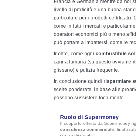
Francia e Germania mentre da noi st
livello di praticità e una buona stan
particolare per i prodotti certificati
come in tutti i mercati e particolarm
operatori economici più o meno affidabi
può portare a imbattersi, come le rece
Inoltre, come ogni
combustibile sol
canna fumaria (su questo ovviamente 
glissano) e pulizia frequente.
In conclusione quindi
risparmiare s
scelte ponderate, in base alle propri
possono sussistere localmente.
Ruolo di Supermoney
Il supporto offerto da Supermoney ri
consulenza commerciale
, finalizza
servizi disponibili.