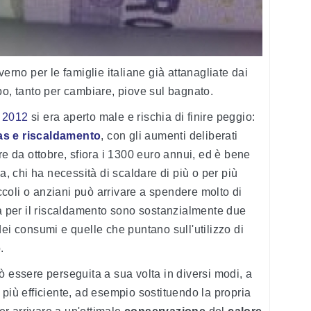
verno per le famiglie italiane già attanagliate dai
po, tanto per cambiare, piove sul bagnato.
l 2012
si era aperto male e rischia di finire peggio:
as e riscaldamento
, con gli aumenti deliberati
re da ottobre, sfiora i 1300 euro annui, ed è bene
ia, chi ha necessità di scaldare di più o per più
coli o anziani può arrivare a spendere molto di
a per il riscaldamento sono sostanzialmente due
ei consumi e quelle che puntano sull'utilizzo di
.
ò essere perseguita a sua volta in diversi modi, a
 più efficiente, ad esempio sostituendo la propria