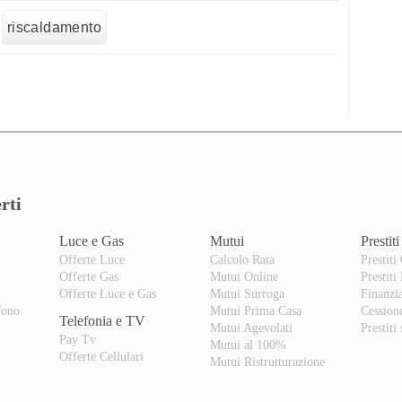
riscaldamento
rti
Luce e Gas
Mutui
Prestiti
Offerte Luce
Calcolo Rata
Prestiti
Offerte Gas
Mutui Online
Prestiti
o
Offerte Luce e Gas
Mutui Surroga
Finanzi
fono
Mutui Prima Casa
Cession
Telefonia e TV
Mutui Agevolati
Prestiti
Pay Tv
Mutui al 100%
Offerte Cellulari
Mutui Ristrutturazione