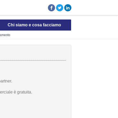
Chi siamo e cosa facciamo
ldamento
artner.
rciale è gratuita.