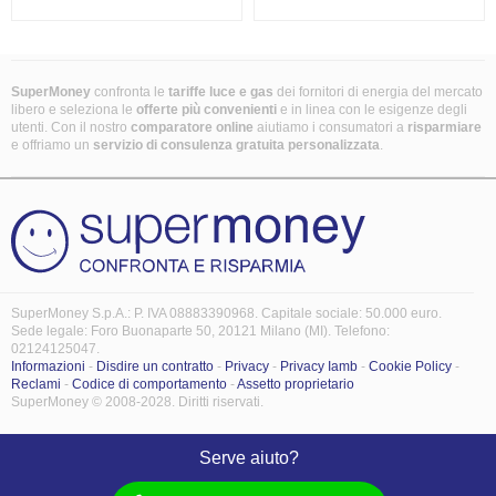
SuperMoney
confronta le
tariffe luce e gas
dei fornitori di energia del mercato
libero e seleziona le
offerte più convenienti
e in linea con le esigenze degli
utenti. Con il nostro
comparatore online
aiutiamo i consumatori a
risparmiare
e offriamo un
servizio di consulenza gratuita
personalizzata
.
SuperMoney S.p.A.: P. IVA 08883390968. Capitale sociale: 50.000 euro.
Sede legale: Foro Buonaparte 50, 20121 Milano (MI). Telefono:
02124125047.
Informazioni
-
Disdire un contratto
-
Privacy
-
Privacy Iamb
-
Cookie Policy
-
Reclami
-
Codice di comportamento
-
Assetto proprietario
SuperMoney © 2008-2028. Diritti riservati.
Serve aiuto?