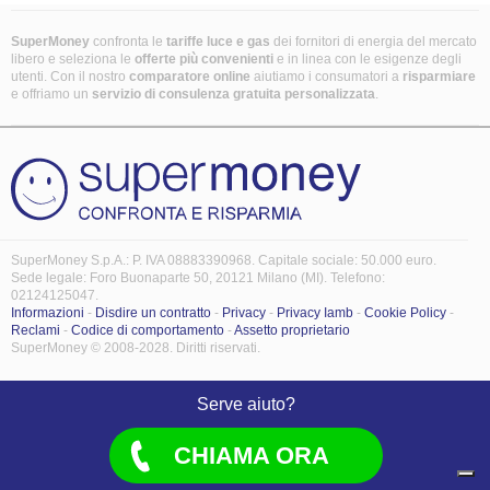
SuperMoney
confronta le
tariffe luce e gas
dei fornitori di energia del mercato
libero e seleziona le
offerte più convenienti
e in linea con le esigenze degli
utenti. Con il nostro
comparatore online
aiutiamo i consumatori a
risparmiare
e offriamo un
servizio di consulenza gratuita
personalizzata
.
SuperMoney S.p.A.: P. IVA 08883390968. Capitale sociale: 50.000 euro.
Sede legale: Foro Buonaparte 50, 20121 Milano (MI). Telefono:
02124125047.
Informazioni
-
Disdire un contratto
-
Privacy
-
Privacy Iamb
-
Cookie Policy
-
Reclami
-
Codice di comportamento
-
Assetto proprietario
SuperMoney © 2008-2028. Diritti riservati.
Serve aiuto?
CHIAMA ORA