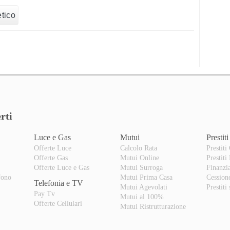
tico
rti
Luce e Gas
Mutui
Prestiti
Offerte Luce
Calcolo Rata
Prestiti
Offerte Gas
Mutui Online
Prestiti
o
Offerte Luce e Gas
Mutui Surroga
Finanzi
fono
Mutui Prima Casa
Cession
Telefonia e TV
Mutui Agevolati
Prestiti
Pay Tv
Mutui al 100%
Offerte Cellulari
Mutui Ristrutturazione