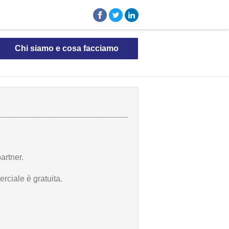
Chi siamo e cosa facciamo
artner.
rciale è gratuita.