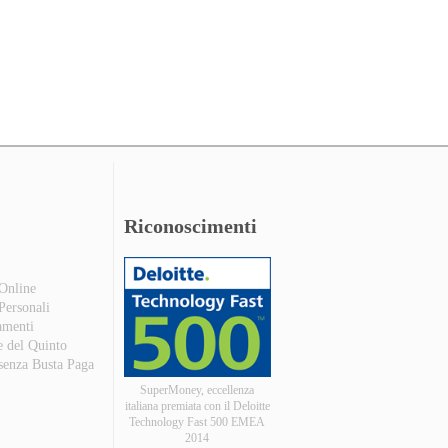
Riconoscimenti
 Online
 Personali
amenti
e del Quinto
 senza Busta Paga
SuperMoney, eccellenza
italiana premiata con il Deloitte
Technology Fast 500 EMEA
2014