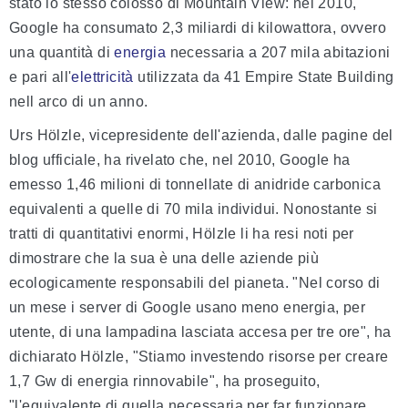
stato lo stesso colosso di Mountain View: nel 2010,
Google ha consumato 2,3 miliardi di kilowattora, ovvero
una quantità di
energia
necessaria a 207 mila abitazioni
e pari all'
elettricità
utilizzata da 41 Empire State Building
nell arco di un anno.
Urs Hölzle, vicepresidente dell'azienda, dalle pagine del
blog ufficiale, ha rivelato che, nel 2010, Google ha
emesso 1,46 milioni di tonnellate di anidride carbonica
equivalenti a quelle di 70 mila individui. Nonostante si
tratti di quantitativi enormi, Hölzle li ha resi noti per
dimostrare che la sua è una delle aziende più
ecologicamente responsabili del pianeta. "Nel corso di
un mese i server di Google usano meno energia, per
utente, di una lampadina lasciata accesa per tre ore", ha
dichiarato Hölzle, "Stiamo investendo risorse per creare
1,7 Gw di energia rinnovabile", ha proseguito,
"l'equivalente di quella necessaria per far funzionare