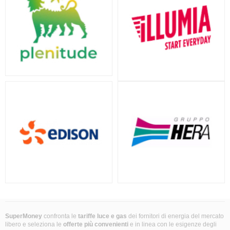
SuperMoney
confronta le
tariffe luce e gas
dei fornitori di energia del mercato
libero e seleziona le
offerte più convenienti
e in linea con le esigenze degli