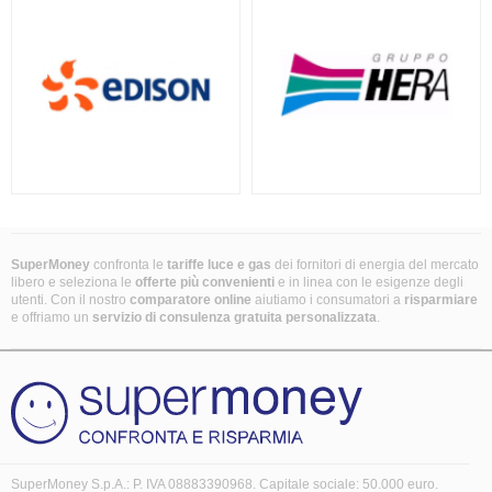
SuperMoney
confronta le
tariffe luce e gas
dei fornitori di energia del mercato
libero e seleziona le
offerte più convenienti
e in linea con le esigenze degli
utenti. Con il nostro
comparatore online
aiutiamo i consumatori a
risparmiare
e offriamo un
servizio di consulenza gratuita
personalizzata
.
SuperMoney S.p.A.: P. IVA 08883390968. Capitale sociale: 50.000 euro.