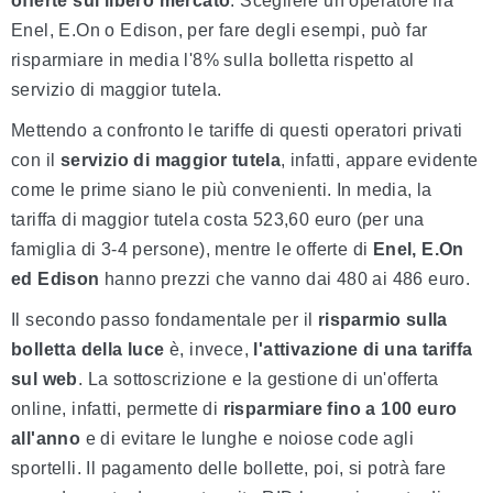
offerte sul libero mercato
. Scegliere un operatore fra
Enel, E.On o Edison, per fare degli esempi, può far
risparmiare in media l'8% sulla bolletta rispetto al
servizio di maggior tutela.
Mettendo a confronto le tariffe di questi operatori privati
con il
servizio di maggior tutela
, infatti, appare evidente
come le prime siano le più convenienti. In media, la
tariffa di maggior tutela costa 523,60 euro (per una
famiglia di 3-4 persone), mentre le offerte di
Enel, E.On
ed Edison
hanno prezzi che vanno dai 480 ai 486 euro.
Il secondo passo fondamentale per il
risparmio sulla
bolletta della luce
è, invece,
l'attivazione di una
tariffa
sul web
. La sottoscrizione e la gestione di un'offerta
online, infatti, permette di
risparmiare fino a 100 euro
all'anno
e di evitare le lunghe e noiose code agli
sportelli. Il pagamento delle bollette, poi, si potrà fare