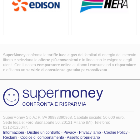
SuperMoney
confronta le
tariffe luce e gas
dei fornitori di energia del mercato
libero e seleziona le
offerte più convenienti
e in linea con le esigenze degli
utenti. Con il nostro
comparatore online
aiutiamo i consumatori a
risparmiare
e offriamo un
servizio di consulenza gratuita
personalizzata
.
SuperMoney S.p.A.: P. IVA 08883390968. Capitale sociale: 50.000 euro.
Sede legale: Foro Buonaparte 50, 20121 Milano (MI). Telefono:
02124125047.
Informazioni
-
Disdire un contratto
-
Privacy
-
Privacy Iamb
-
Cookie Policy
-
Reclami
-
Codice di comportamento
-
Assetto proprietario