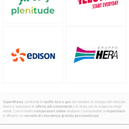
SuperMoney
confronta le
tariffe luce e gas
dei fornitori di energia del mercato
libero e seleziona le
offerte più convenienti
e in linea con le esigenze degli
utenti. Con il nostro
comparatore online
aiutiamo i consumatori a
risparmiare
e offriamo un
servizio di consulenza gratuita
personalizzata
.