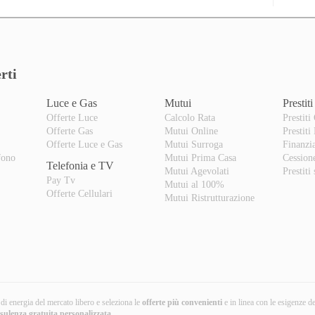
rti
Luce e Gas
Mutui
Prestiti
Offerte Luce
Calcolo Rata
Prestiti
Offerte Gas
Mutui Online
Prestiti
o
Offerte Luce e Gas
Mutui Surroga
Finanzi
fono
Mutui Prima Casa
Cession
Telefonia e TV
Mutui Agevolati
Prestiti
Pay Tv
Mutui al 100%
Offerte Cellulari
Mutui Ristrutturazione
i di energia del mercato libero e seleziona le
offerte più convenienti
e in linea con le esigenze d
nsulenza gratuita
personalizzata
.