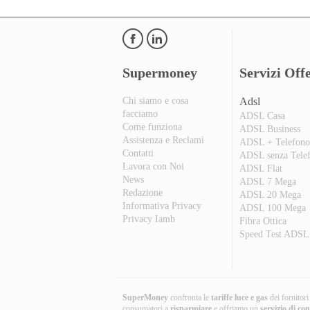
Supermoney
Servizi Offe
Chi siamo e cosa
Adsl
facciamo
ADSL Casa
Come funziona
ADSL Business
Assistenza e Reclami
ADSL + Telefon
Contatti
ADSL senza Tele
Lavora con Noi
ADSL Flat
News
ADSL 7 Mega
Redazione
ADSL 20 Mega
Informativa Privacy
ADSL 100 Mega
Privacy Iamb
Fibra Ottica
Speed Test ADSL
SuperMoney
confronta le
tariffe luce e gas
dei fornitor
consumatori a
risparmiare
e offriamo un
servizio di co