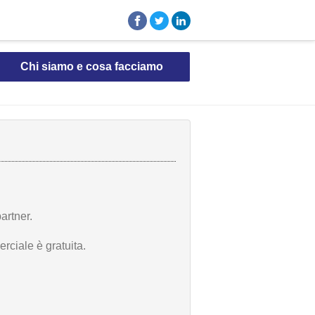
Chi siamo e cosa facciamo
artner.
rciale è gratuita.