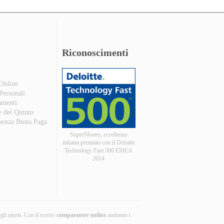
Riconoscimenti
 Online
 Personali
amenti
e del Quinto
 senza Busta Paga
SuperMoney, eccellenza
italiana premiata con il Deloitte
Technology Fast 500 EMEA
2014
egli utenti. Con il nostro
comparatore online
aiutiamo i