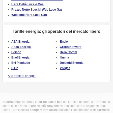
Hera Bebè Luce e Gas
Prezzo Netto Special Web Luce Gas
Welcome Hera Luce Gas
Tariffe energia: gli operatori del mercato libero
A2A Energia
Engie
Acea Energia
Green Network
Edison
Hera Comm
Enel Energia
Illumia
Eni Plenitude
Dolomiti Energia
E.On
Vivigas
Altri fornitori energia
SuperMoney
confronta le
tariffe luce e gas
dei fornitori di energia del mercato
libero e seleziona le
offerte più convenienti
e in linea con le esigenze degli
utenti. Con il nostro
comparatore online
aiutiamo i consumatori a
risparmiare