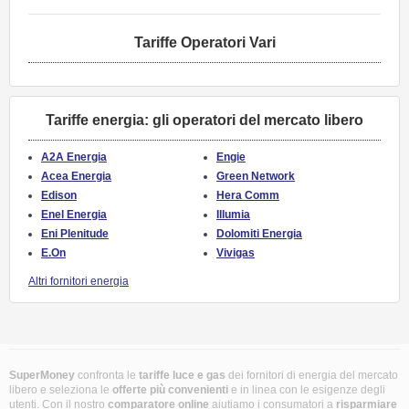
Tariffe Operatori Vari
Tariffe energia: gli operatori del mercato libero
A2A Energia
Engie
Acea Energia
Green Network
Edison
Hera Comm
Enel Energia
Illumia
Eni Plenitude
Dolomiti Energia
E.On
Vivigas
Altri fornitori energia
SuperMoney
confronta le
tariffe luce e gas
dei fornitori di energia del mercato
libero e seleziona le
offerte più convenienti
e in linea con le esigenze degli
utenti. Con il nostro
comparatore online
aiutiamo i consumatori a
risparmiare