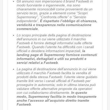
Gli annunci non impersonano il brand Fastweb in
modo fuorviante o ingannevole, ma sono
chiaramente riconoscibili come provenienti da un
servizio terzo, grazie a elementi come “Scopri
Supermoney”, “Confronta offerte” o “Servizio
indipendente”.
È rispettato l’obbligo di chiarezza,
veridicità e trasparenza nella comunicazione
commerciale
.
Lo scopo principale della pagina di destinazione
dell’annuncio in cui viene utilizzato il marchio
Fastweb è fornire dettagli informativi sulle offerte
Fastweb. Quando l’utente ha difficoltà con i canali
ufficiali o desidera informazioni imparziali,
la
landing page di Supermoney fornisce contenuti
informativi, dettagliati e utili su prodotti e
servizi relativi a Fastweb
.
La pagina di destinazione dell’annuncio in cui viene
utilizzato il marchio Fastweb facilita la vendita di
prodotti della stessa Fastweb: l’utente viene guidato
tramite link verso i canali ufficiali di Fastweb per
proseguire in autonomia; solo in ultima istanza può
valutare offerte alternative proposte da operatori
con cui collaboriamo direttamente.
In questo
modo, Supermoney facilita in modo trasparente
anche l’accesso all’acquisto diretto tramite
Fastweb
.