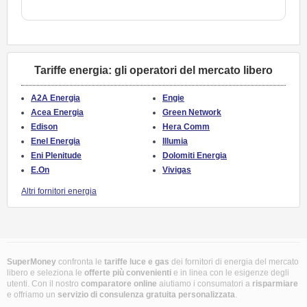
Tariffe energia: gli operatori del mercato libero
A2A Energia
Engie
Acea Energia
Green Network
Edison
Hera Comm
Enel Energia
Illumia
Eni Plenitude
Dolomiti Energia
E.On
Vivigas
Altri fornitori energia
SuperMoney
confronta le
tariffe luce e gas
dei fornitori di energia del mercato
libero e seleziona le
offerte più convenienti
e in linea con le esigenze degli
utenti. Con il nostro
comparatore online
aiutiamo i consumatori a
risparmiare
e offriamo un
servizio di consulenza gratuita
personalizzata
.