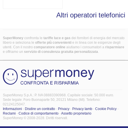
Altri operatori telefonici
SuperMoney
confronta le
tariffe luce e gas
dei fornitori di energia del mercato
libero e seleziona le
offerte più convenienti
e in linea con le esigenze degli
utenti. Con il nostro
comparatore online
aiutiamo i consumatori a
risparmiare
e offriamo un
servizio di consulenza gratuita
personalizzata
.
SuperMoney S.p.A.: P. IVA 08883390968. Capitale sociale: 50.000 euro.
Sede legale: Foro Buonaparte 50, 20121 Milano (MI). Telefono:
02124125047.
Informazioni
-
Disdire un contratto
-
Privacy
-
Privacy Iamb
-
Cookie Policy
-
Reclami
-
Codice di comportamento
-
Assetto proprietario
SuperMoney © 2008-2028. Diritti riservati.