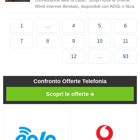
connessione web di casa? Scopri tutte le offerte
Wind internet illimitato, disponibili con ADSL o fibra
1
…
4
5
6
7
8
9
10
11
12
…
93
Confronto Offerte Telefonia
Scopri le offerte