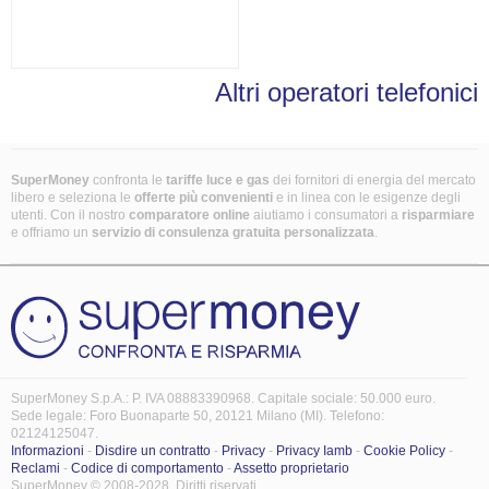
Altri operatori telefonici
SuperMoney
confronta le
tariffe luce e gas
dei fornitori di energia del mercato
libero e seleziona le
offerte più convenienti
e in linea con le esigenze degli
utenti. Con il nostro
comparatore online
aiutiamo i consumatori a
risparmiare
e offriamo un
servizio di consulenza gratuita
personalizzata
.
SuperMoney S.p.A.: P. IVA 08883390968. Capitale sociale: 50.000 euro.
Sede legale: Foro Buonaparte 50, 20121 Milano (MI). Telefono:
02124125047.
Informazioni
-
Disdire un contratto
-
Privacy
-
Privacy Iamb
-
Cookie Policy
-
Reclami
-
Codice di comportamento
-
Assetto proprietario
SuperMoney © 2008-2028. Diritti riservati.