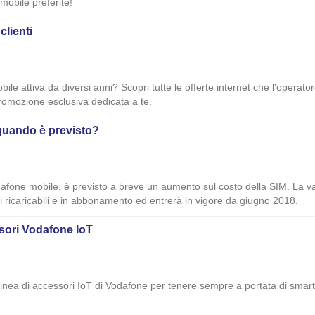
 mobile preferite!
clienti
le attiva da diversi anni? Scopri tutte le offerte internet che l'operator
promozione esclusiva dedicata a te.
quando è previsto?
odafone mobile, è previsto a breve un aumento sul costo della SIM. La 
ici ricaricabili e in abbonamento ed entrerà in vigore da giugno 2018.
ssori Vodafone IoT
inea di accessori IoT di Vodafone per tenere sempre a portata di smartph