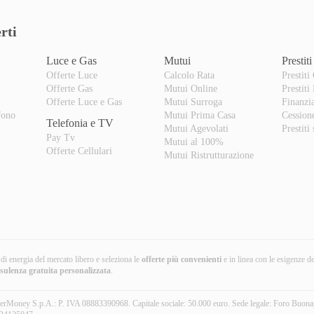
rti
Luce e Gas
Mutui
Prestiti
Offerte Luce
Calcolo Rata
Prestiti
Offerte Gas
Mutui Online
Prestiti
o
Offerte Luce e Gas
Mutui Surroga
Finanzi
fono
Mutui Prima Casa
Cession
Telefonia e TV
Mutui Agevolati
Prestiti
Pay Tv
Mutui al 100%
Offerte Cellulari
Mutui Ristrutturazione
i di energia del mercato libero e seleziona le
offerte più convenienti
e in linea con le esigenze d
nsulenza gratuita
personalizzata
.
erMoney S.p.A.: P. IVA 08883390968. Capitale sociale: 50.000 euro. Sede legale: Foro Buona