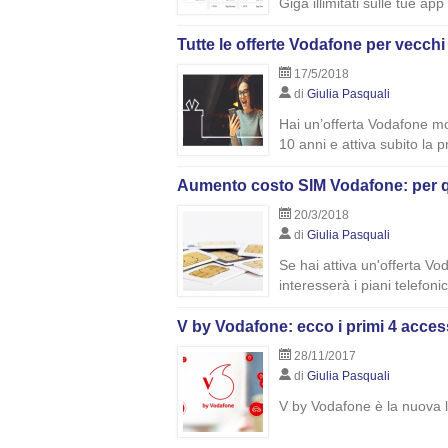
Giga illimitati sulle tue app
Tutte le offerte Vodafone per vecchi 
17/5/2018
di
Giulia Pasquali
Hai un’offerta Vodafone mobi
10 anni e attiva subito la 
Aumento costo SIM Vodafone: per 
20/3/2018
di
Giulia Pasquali
Se hai attiva un'offerta V
interesserà i piani telefon
V by Vodafone: ecco i primi 4 acce
28/11/2017
di
Giulia Pasquali
V by Vodafone è la nuova l