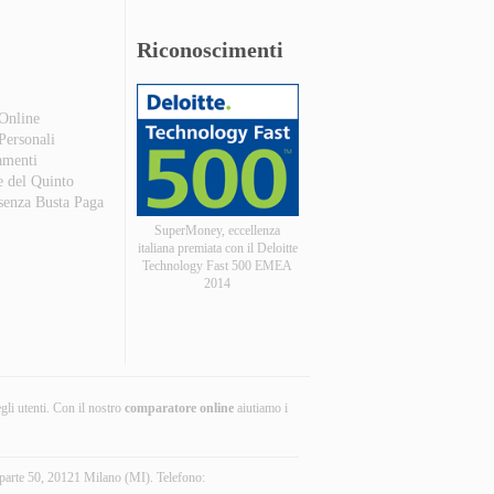
Riconoscimenti
 Online
 Personali
amenti
e del Quinto
 senza Busta Paga
SuperMoney, eccellenza
italiana premiata con il Deloitte
Technology Fast 500 EMEA
2014
egli utenti. Con il nostro
comparatore online
aiutiamo i
parte 50, 20121 Milano (MI). Telefono: