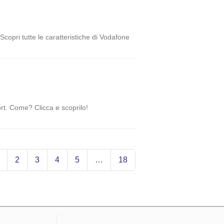
 Scopri tutte le caratteristiche di Vodafone
ort. Come? Clicca e scoprilo!
2
3
4
5
…
18