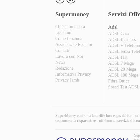
Supermoney
Servizi Offe
Chi siamo e cosa
Adsl
facciamo
ADSL Casa
Come funziona
ADSL Business
Assistenza e Reclami
ADSL + Telefon
Contatti
ADSL senza Tele
Lavora con Noi
ADSL Flat
News
ADSL 7 Mega
Redazione
ADSL 20 Mega
Informativa Privacy
ADSL 100 Mega
Privacy Iamb
Fibra Ottica
Speed Test ADSL
SuperMoney
confronta le
tariffe luce e gas
dei fornitor
consumatori a
risparmiare
e offriamo un
servizio di co
Sup