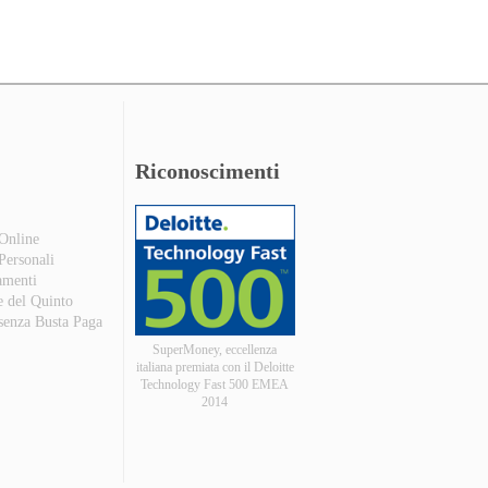
Riconoscimenti
 Online
 Personali
amenti
e del Quinto
 senza Busta Paga
SuperMoney, eccellenza
italiana premiata con il Deloitte
Technology Fast 500 EMEA
2014