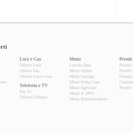
rti
Luce e Gas
Mutui
Prestiti
Offerte Luce
Calcolo Rata
Prestiti
Offerte Gas
Mutui Online
Prestiti
o
Offerte Luce e Gas
Mutui Surroga
Finanzi
fono
Mutui Prima Casa
Cession
Telefonia e TV
Mutui Agevolati
Prestiti
Pay Tv
Mutui al 100%
Offerte Cellulari
Mutui Ristrutturazione