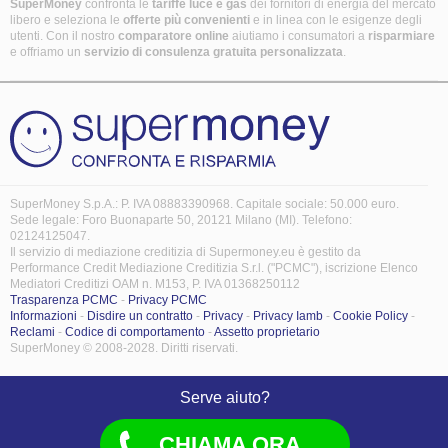
SuperMoney
confronta le
tariffe luce e gas
dei fornitori di energia del mercato
libero e seleziona le
offerte più convenienti
e in linea con le esigenze degli
utenti. Con il nostro
comparatore online
aiutiamo i consumatori a
risparmiare
e offriamo un
servizio di consulenza gratuita
personalizzata
.
SuperMoney S.p.A.: P. IVA 08883390968. Capitale sociale: 50.000 euro.
Sede legale: Foro Buonaparte 50, 20121 Milano (MI). Telefono:
02124125047.
Il servizio di mediazione creditizia di Supermoney.eu è gestito da
Performance Credit Mediazione Creditizia S.r.l. ("PCMC"), iscrizione Elenco
Mediatori Creditizi OAM n. M153, P. IVA 01368250112
Trasparenza PCMC
-
Privacy PCMC
Informazioni
-
Disdire un contratto
-
Privacy
-
Privacy Iamb
-
Cookie Policy
-
Reclami
-
Codice di comportamento
-
Assetto proprietario
SuperMoney © 2008-2028. Diritti riservati.
Serve aiuto?
CHIAMA ORA