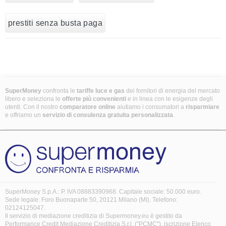
prestiti senza busta paga
SuperMoney
confronta le
tariffe luce e gas
dei fornitori di energia del mercato
libero e seleziona le
offerte più convenienti
e in linea con le esigenze degli
utenti. Con il nostro
comparatore online
aiutiamo i consumatori a
risparmiare
e offriamo un
servizio di consulenza gratuita
personalizzata
.
SuperMoney S.p.A.: P. IVA 08883390968. Capitale sociale: 50.000 euro.
Sede legale: Foro Buonaparte 50, 20121 Milano (MI). Telefono:
02124125047.
Il servizio di mediazione creditizia di Supermoney.eu è gestito da
Performance Credit Mediazione Creditizia S.r.l. ("PCMC"), iscrizione Elenco