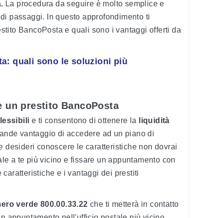
a.
La procedura da seguire è molto semplice e
di passaggi. In questo approfondimento ti
tito BancoPosta e quali sono i vantaggi offerti da
a: quali sono le soluzioni più
e un prestito BancoPosta
lessibili
e ti consentono di ottenere la
liquidità
grande vantaggio di accedere ad un piano di
e desideri conoscere le caratteristiche non dovrai
tale a te più vicino e fissare un appuntamento con
e caratteristiche e i vantaggi dei prestiti
ero verde 800.00.33.22
che ti metterà in contatto
n appuntamento nell'ufficio postale più vicino.