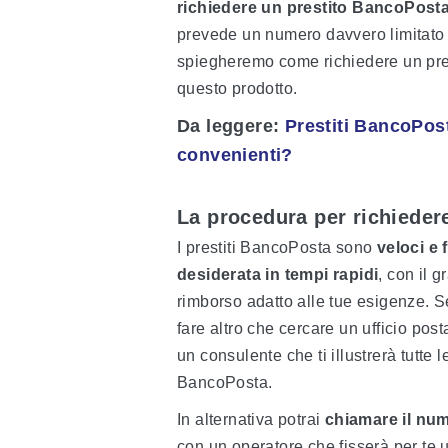
richiedere un prestito BancoPost
prevede un numero davvero limitato 
spiegheremo come richiedere un pres
questo prodotto.
Da leggere
:
Prestiti BancoPost
convenienti?
La procedura per richieder
I prestiti BancoPosta sono
veloci e f
desiderata in tempi rapidi
, con il 
rimborso adatto alle tue esigenze. S
fare altro che cercare un ufficio pos
un consulente che ti illustrerà tutte l
BancoPosta.
In alternativa potrai
chiamare il num
con un operatore che fisserà per te u