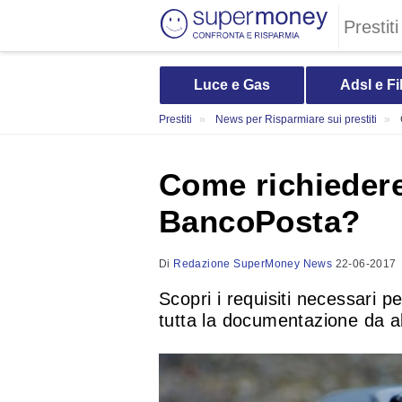
Prestiti
Luce e Gas
Adsl e Fi
Prestiti
News per Risparmiare sui prestiti
Come richiedere
BancoPosta?
Di
Redazione SuperMoney News
22-06-2017
Scopri i requisiti necessari 
tutta la documentazione da all