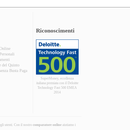
Riconoscimenti
 Online
 Personali
amenti
e del Quinto
 senza Busta Paga
SuperMoney, eccellenza
italiana premiata con il Deloitte
Technology Fast 500 EMEA
2014
egli utenti. Con il nostro
comparatore online
aiutiamo i