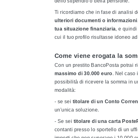
dello stipendio o della pensione.
Ti ricordiamo che in fase di analisi d
ulteriori documenti o informazioni
tua situazione finanziaria
, e quindi
cui il tuo profilo risultasse idoneo a
Come viene erogata la som
Con un prestito BancoPosta potrai r
massimo di 30.000 euro
. Nel caso 
possibilità di ricevere la somma in 
modalità:
- se sei
titolare di un Conto Corr
un'unica soluzione.
- Se sei
titolare di una carta Post
contanti presso lo sportello di un uff
importi che non superano i 10.000 e