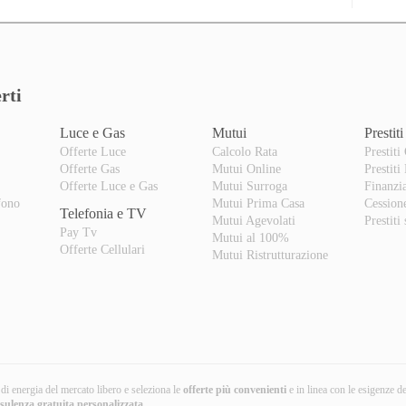
rti
Luce e Gas
Mutui
Prestiti
Offerte Luce
Calcolo Rata
Prestiti
Offerte Gas
Mutui Online
Prestiti
o
Offerte Luce e Gas
Mutui Surroga
Finanzi
fono
Mutui Prima Casa
Cession
Telefonia e TV
Mutui Agevolati
Prestiti
Pay Tv
Mutui al 100%
Offerte Cellulari
Mutui Ristrutturazione
i di energia del mercato libero e seleziona le
offerte più convenienti
e in linea con le esigenze d
nsulenza gratuita
personalizzata
.