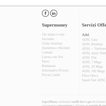
Supermoney
Servizi Offe
Chi siamo e cosa
Adsl
facciamo
ADSL Casa
Come funziona
ADSL Business
Assistenza e Reclami
ADSL + Telefon
Contatti
ADSL senza Tele
Lavora con Noi
ADSL Flat
News
ADSL 7 Mega
Redazione
ADSL 20 Mega
Informativa Privacy
ADSL 100 Mega
Privacy Iamb
Fibra Ottica
Speed Test ADSL
SuperMoney
confronta le
tariffe luce e gas
dei fornitor
consumatori a
risparmiare
e offriamo un
servizio di co