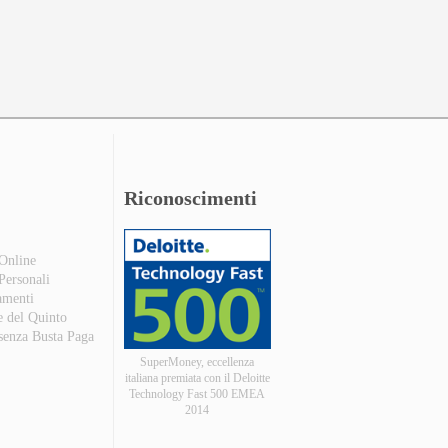
Riconoscimenti
 Online
 Personali
amenti
e del Quinto
 senza Busta Paga
SuperMoney, eccellenza
italiana premiata con il Deloitte
Technology Fast 500 EMEA
2014