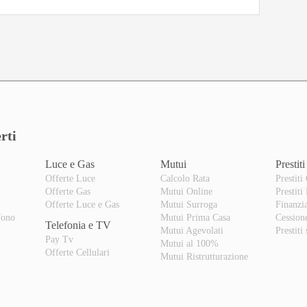
rti
Luce e Gas
Mutui
Prestiti
Offerte Luce
Calcolo Rata
Prestiti
Offerte Gas
Mutui Online
Prestiti
o
Offerte Luce e Gas
Mutui Surroga
Finanzi
fono
Mutui Prima Casa
Cession
Telefonia e TV
Mutui Agevolati
Prestiti
Pay Tv
Mutui al 100%
Offerte Cellulari
Mutui Ristrutturazione