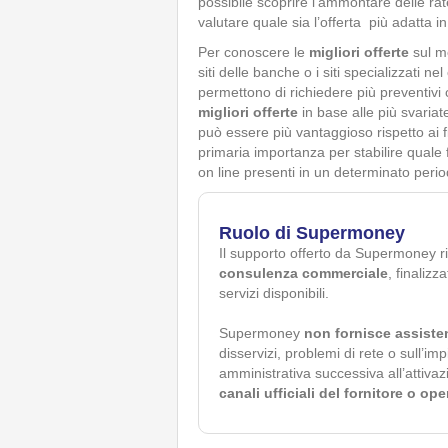
possibile scoprire l’ammontare delle rate
valutare quale sia l’offerta più adatta 
Per conoscere le
migliori offerte
sul me
siti delle banche o i siti specializzati 
permettono di richiedere più preventivi
migliori offerte
in base alle più svariate
può essere più vantaggioso rispetto ai fi
primaria importanza per stabilire quale fi
on line presenti in un determinato perio
Ruolo di Supermoney
Il supporto offerto da Supermoney r
consulenza commerciale
, finalizz
servizi disponibili.
Supermoney
non fornisce assiste
disservizi, problemi di rete o sull’im
amministrativa successiva all’attivaz
canali ufficiali del fornitore o op