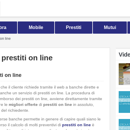
bra
Mobile
Prestiti
Mutui
 on line
Vide
 prestiti on line
ti on line
che il cliente richiede tramite il web a banche dirette e
no anche un servizio di prestiti on line. La procedura di
imborso dei prestiti on line, avviene direttamente tramite
re le
migliori offerte
di
prestiti on line
in assoluto,
 del richiedente.
iverse banche permette in genere di capire quali siano le
rso il calcolo di molti preventivi di
prestiti on line
è