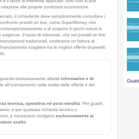
 e il tasso di interesse applicato: solo così si può
in relazione alle proprie condizioni economiche.
rcato, il richiedente deve semplicemente consultare i
nel confronto prestiti on line, come SuperMoney, che
 contemporaneamente e di scoprire in pochi minuti le
 esigenze. Il tasso di interesse, che nei prestiti on line
nanziamenti tradizionali, costituisce un fattore di
nanziamento scegliere tra le migliori offerte di prestiti
do.
iguarda esclusivamente attività
informative e di
Guard
ate all’orientamento nella scelta delle offerte e dei
nza tecnica, operativa né post-vendita
. Per guasti,
pianto, e per qualsiasi richiesta tecnica o
ione, è necessario rivolgersi
esclusivamente ai
eratore scelto
.