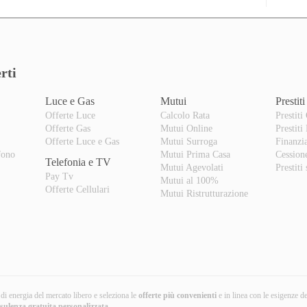
rti
Luce e Gas
Mutui
Prestiti
Offerte Luce
Calcolo Rata
Prestiti
Offerte Gas
Mutui Online
Prestiti
o
Offerte Luce e Gas
Mutui Surroga
Finanzi
fono
Mutui Prima Casa
Cession
Telefonia e TV
Mutui Agevolati
Prestiti
Pay Tv
Mutui al 100%
Offerte Cellulari
Mutui Ristrutturazione
i di energia del mercato libero e seleziona le
offerte più convenienti
e in linea con le esigenze d
nsulenza gratuita
personalizzata
.