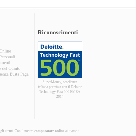
Riconoscimenti
 Online
 Personali
amenti
e del Quinto
 senza Busta Paga
SuperMoney, eccellenza
italiana premiata con il Deloitte
Technology Fast 500 EMEA
2014
egli utenti. Con il nostro
comparatore online
aiutiamo i