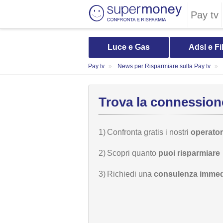
Pay tv
Luce e Gas
Adsl e Fi
Pay tv
News per Risparmiare sulla Pay tv
Trova la connessione
1)
Confronta gratis i nostri
operatori
2)
Scopri quanto
puoi risparmiare
3)
Richiedi una
consulenza immed