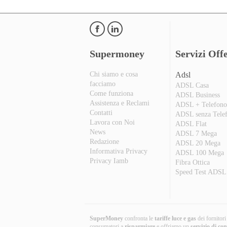
Supermoney
Servizi Offe
Chi siamo e cosa
Adsl
facciamo
ADSL Casa
Come funziona
ADSL Business
Assistenza e Reclami
ADSL + Telefon
Contatti
ADSL senza Tele
Lavora con Noi
ADSL Flat
News
ADSL 7 Mega
Redazione
ADSL 20 Mega
Informativa Privacy
ADSL 100 Mega
Privacy Iamb
Fibra Ottica
Speed Test ADSL
SuperMoney
confronta le
tariffe luce e gas
dei fornitor
consumatori a
risparmiare
e offriamo un
servizio di co