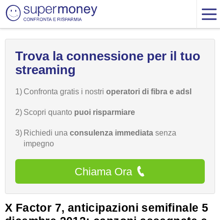
Trova la connessione per il tuo
streaming
1)
Confronta gratis i nostri
operatori di fibra e adsl
2)
Scopri quanto
puoi risparmiare
3)
Richiedi una
consulenza immediata
senza
impegno
Chiama Ora
X Factor 7, anticipazioni semifinale 5