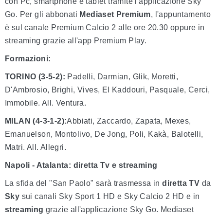
con Pc, smartphone e tablet tramite l'applicazione Sky
Go. Per gli abbonati
Mediaset Premium
, l'appuntamento
è sul canale Premium Calcio 2 alle ore 20.30 oppure in
streaming grazie all'app Premium Play.
Formazioni:
TORINO (3-5-2):
Padelli, Darmian, Glik, Moretti,
D'Ambrosio, Brighi, Vives, El Kaddouri, Pasquale, Cerci,
Immobile. All. Ventura.
MILAN (4-3-1-2):
Abbiati, Zaccardo, Zapata, Mexes,
Emanuelson, Montolivo, De Jong, Poli, Kakà, Balotelli,
Matri. All. Allegri.
Napoli - Atalanta: diretta Tv e streaming
La sfida del "San Paolo" sarà trasmessa in
diretta TV
da
Sky
sui canali Sky Sport 1 HD e Sky Calcio 2 HD e in
streaming
grazie all'applicazione Sky Go. Mediaset