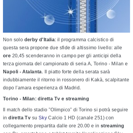
Non solo
derby d'Italia
: il programma calcistico di
questa sera propone due sfide di altissimo livello: alle
ore
20,45 scenderanno in campo per gli anticipi della
terza giornata del campionato di seria A, Torino - Milan e
Napoli - Atalanta
. Il piatto forte della serata sarà
indubbiamente il ritorno in rossonero di Kakà, scalpitante
dopo l'amara esperienza di Madrid.
Torino - Milan: diretta Tv e streaming
Il match dello stadio "Olimpico" di Torino si potrà seguire
in
diretta Tv
su
Sky
Calcio 1 HD (canale 251) con
collegamento prepartita dalle ore 20.00 e in
streaming