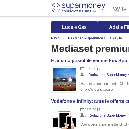
Pay tv
Luce e Gas
Adsl e Fi
Pay tv
News per Risparmiare sulla Pay tv
Mediaset premium:
È ancora possibile vedere Fox Spo
15/3/2017
di
Redazione SuperMoney 
Hai un abbonamento Medias
che c’è da sapere
Vodafone e Infinity: tutte le offerte
16/2/2017
di
Redazione SuperMoney 
Vodafone ti permette di ott