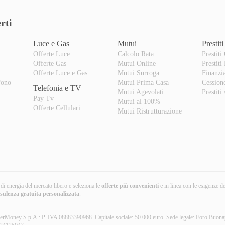
rti
Luce e Gas
Mutui
Prestiti
Offerte Luce
Calcolo Rata
Prestiti
Offerte Gas
Mutui Online
Prestiti
o
Offerte Luce e Gas
Mutui Surroga
Finanzi
fono
Mutui Prima Casa
Cession
Telefonia e TV
Mutui Agevolati
Prestiti
Pay Tv
Mutui al 100%
Offerte Cellulari
Mutui Ristrutturazione
i di energia del mercato libero e seleziona le
offerte più convenienti
e in linea con le esigenze d
nsulenza gratuita
personalizzata
.
erMoney S.p.A.: P. IVA 08883390968. Capitale sociale: 50.000 euro. Sede legale: Foro Buona