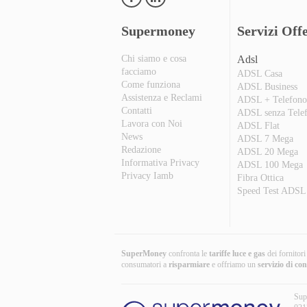
Supermoney
Servizi Offe
Chi siamo e cosa
Adsl
facciamo
ADSL Casa
Come funziona
ADSL Business
Assistenza e Reclami
ADSL + Telefon
Contatti
ADSL senza Tele
Lavora con Noi
ADSL Flat
News
ADSL 7 Mega
Redazione
ADSL 20 Mega
Informativa Privacy
ADSL 100 Mega
Privacy Iamb
Fibra Ottica
Speed Test ADSL
SuperMoney
confronta le
tariffe luce e gas
dei fornitor
consumatori a
risparmiare
e offriamo un
servizio di co
Sup