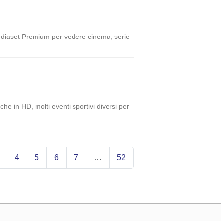
Mediaset Premium per vedere cinema, serie
he in HD, molti eventi sportivi diversi per
4
5
6
7
…
52