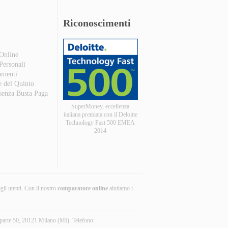
Riconoscimenti
 Online
 Personali
amenti
e del Quinto
 senza Busta Paga
SuperMoney, eccellenza
italiana premiata con il Deloitte
Technology Fast 500 EMEA
2014
egli utenti. Con il nostro
comparatore online
aiutiamo i
parte 50, 20121 Milano (MI). Telefono: