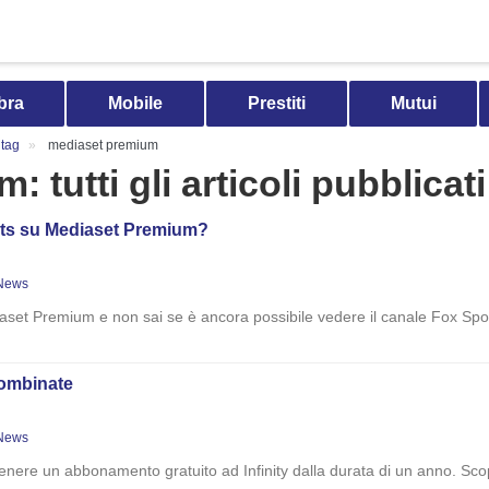
bra
Mobile
Prestiti
Mutui
tag
mediaset premium
 tutti gli articoli pubblicati
rts su Mediaset Premium?
News
et Premium e non sai se è ancora possibile vedere il canale Fox Spor
 combinate
News
enere un abbonamento gratuito ad Infinity dalla durata di un anno. Scopri