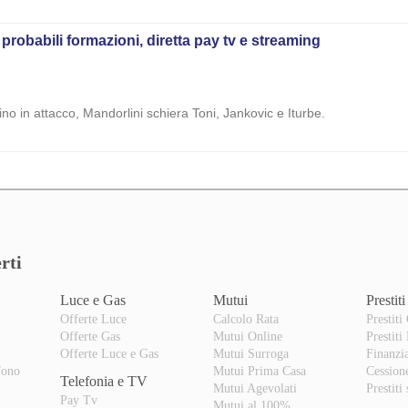
 probabili formazioni, diretta pay tv e streaming
dino in attacco, Mandorlini schiera Toni, Jankovic e Iturbe.
rti
Luce e Gas
Mutui
Prestiti
Offerte Luce
Calcolo Rata
Prestiti
Offerte Gas
Mutui Online
Prestiti
o
Offerte Luce e Gas
Mutui Surroga
Finanzi
fono
Mutui Prima Casa
Cession
Telefonia e TV
Mutui Agevolati
Prestiti
Pay Tv
Mutui al 100%