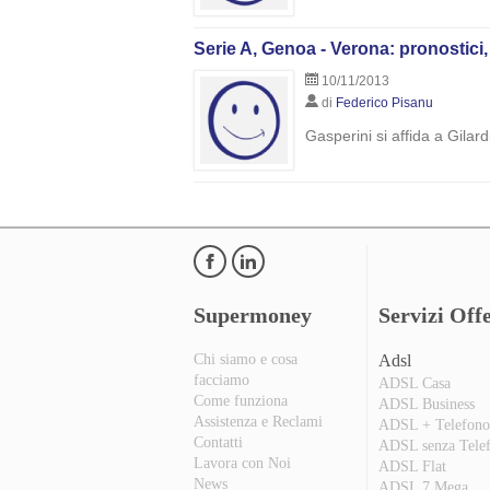
Serie A, Genoa - Verona: pronostici,
10/11/2013
di
Federico Pisanu
Gasperini si affida a Gilar
Supermoney
Servizi Offe
Chi siamo e cosa
Adsl
facciamo
ADSL Casa
Come funziona
ADSL Business
Assistenza e Reclami
ADSL + Telefon
Contatti
ADSL senza Tele
Lavora con Noi
ADSL Flat
News
ADSL 7 Mega