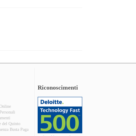
Riconoscimenti
 Online
 Personali
amenti
e del Quinto
 senza Busta Paga