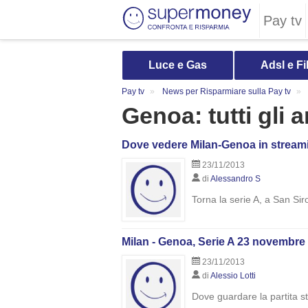
Pay tv
Luce e Gas
Adsl e Fi
Pay tv
News per Risparmiare sulla Pay tv
Genoa: tutti gli a
Dove vedere Milan-Genoa in streamin
23/11/2013
di
Alessandro S
Torna la serie A, a San Si
Milan - Genoa, Serie A 23 novembre
23/11/2013
di
Alessio Lotti
Dove guardare la partita s