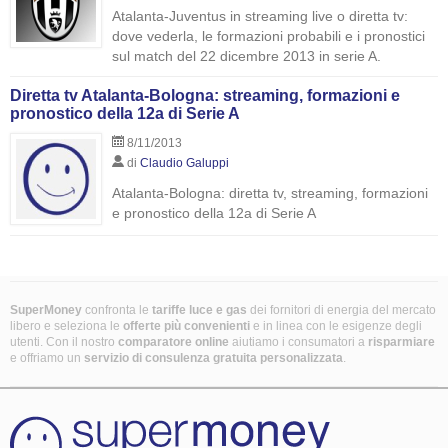
Atalanta-Juventus in streaming live o diretta tv:
dove vederla, le formazioni probabili e i pronostici
sul match del 22 dicembre 2013 in serie A.
Diretta tv Atalanta-Bologna: streaming, formazioni e
pronostico della 12a di Serie A
8/11/2013
di
Claudio Galuppi
Atalanta-Bologna: diretta tv, streaming, formazioni
e pronostico della 12a di Serie A
SuperMoney
confronta le
tariffe luce e gas
dei fornitori di energia del mercato
libero e seleziona le
offerte più convenienti
e in linea con le esigenze degli
utenti. Con il nostro
comparatore online
aiutiamo i consumatori a
risparmiare
e offriamo un
servizio di consulenza gratuita
personalizzata
.