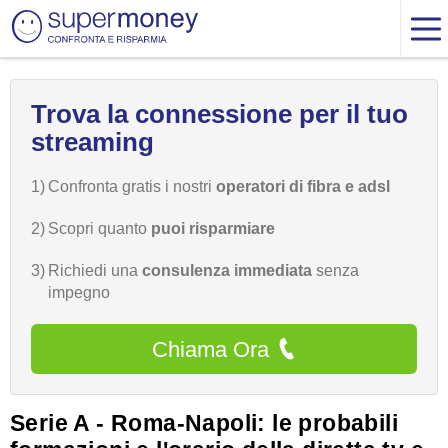
Trova la connessione per il tuo
streaming
1)
Confronta gratis i nostri
operatori di fibra e adsl
2)
Scopri quanto
puoi risparmiare
3)
Richiedi una
consulenza immediata
senza
impegno
Chiama Ora
Serie A - Roma-Napoli: le probabili