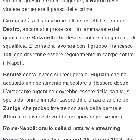
subito in questo inizio di stagione), il
Napoli
deve
vincere per tenere il passo delle prime.
Garcia
avrà a disposizione tutti i suoi effettivi tranne
Destro
, ancora alle prese con l'infiammazione del
ginocchio e
Balzaretti
che deve scontare una giornata di
squalifica. E' tornato a lavorare con il gruppo Francesco
Totti che dovrebbe essere regolarmente in campo contro
il Napoli.
Benitez
conta invece sul recupero di
Higuain
che ha
accusato un risentimento muscolare al flessore destro.
L'attaccante argentino dovrebbe essere della partita, si
spera dal primo minuto. Lavoro differenziato anche per
Zuniga
, che probabilmente non sarà della partita e
Albiol
che invece dovrebbe recuperare per venerdì.
Roma-Napoli: orario della diretta tv e streaming
Roma-Napoli
si giocherà
venerdì 18 ottobre 2013
, alle