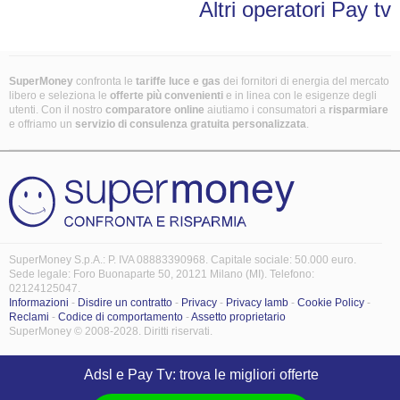
Altri operatori Pay tv
SuperMoney
confronta le
tariffe luce e gas
dei fornitori di energia del mercato
libero e seleziona le
offerte più convenienti
e in linea con le esigenze degli
utenti. Con il nostro
comparatore online
aiutiamo i consumatori a
risparmiare
e offriamo un
servizio di consulenza gratuita
personalizzata
.
SuperMoney S.p.A.: P. IVA 08883390968. Capitale sociale: 50.000 euro.
Sede legale: Foro Buonaparte 50, 20121 Milano (MI). Telefono:
02124125047.
Informazioni
-
Disdire un contratto
-
Privacy
-
Privacy Iamb
-
Cookie Policy
-
Reclami
-
Codice di comportamento
-
Assetto proprietario
SuperMoney © 2008-2028. Diritti riservati.
Adsl e Pay Tv: trova le migliori offerte