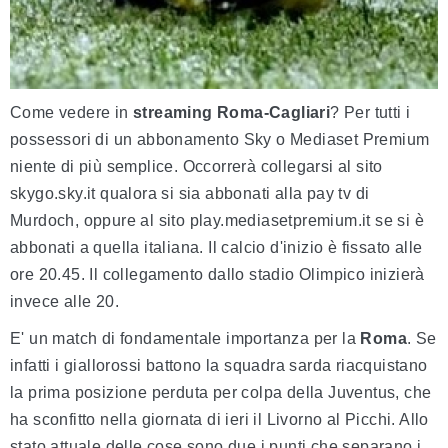
Come vedere in
streaming Roma-Cagliari
? Per tutti i
possessori di un abbonamento Sky o Mediaset Premium
niente di più semplice. Occorrerà collegarsi al sito
skygo.sky.it qualora si sia abbonati alla pay tv di
Murdoch, oppure al sito play.mediasetpremium.it se si è
abbonati a quella italiana. Il calcio d'inizio è fissato alle
ore 20.45. Il collegamento dallo stadio Olimpico inizierà
invece alle 20.
E' un match di fondamentale importanza per la
Roma
. Se
infatti i giallorossi battono la squadra sarda riacquistano
la prima posizione perduta per colpa della Juventus, che
ha sconfitto nella giornata di ieri il Livorno al Picchi. Allo
stato attuale delle cose sono due i punti che separano i