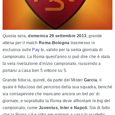
Questa sera,
domenica 29 settembre 2013
, grande
attesa per il match
Roma-Bologna
trasmesso in
esclusiva sulle
Pay tv
, valido per la sesta giornata di
campionato. La Roma quest'anno si può dire che è stata
la vera rivelazione d'inizio campionato, riuscendo a
portarsi a casa ben 5 vittorie su 5.
Grande fiducia, quindi, da parte del Mister
Garcia
, il
quale è fiducioso del percorso della sua squadra, benché
sia consapevole che mancano ancora un bel po' di
giornate, e soprattutto la Roma deve affrontare le big del
campionato, come
Juventus, Inter e Napoli.
Sta di fatto
che la Roma c'è e lotta per portarsi a casa lo scudetto.