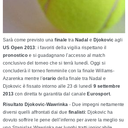
Sarà come previsto una
finale
tra
Nadal
e
Djokovic
agli
US Open 2013
: i favoriti della vigilia rispettano il
pronostico
e si guadagnano l'accesso al match
conclusivo del torneo che si terrà lunedì. Oggi si
concluderà il torneo femminile con la finale Willams-
Azarenka mentre l'
orario
della finale tra Nadal e
Djokovic è fissato intorno alle 23 di lunedì
9 settembre
2013
con diretta tv garantita dal canale
Eurosport
.
Risultato Djokovic-Wawrinka
- Due impegni nettamente
diversi quelli affrontati dai due
finalisti
: Djokovic ha
dovuto soffrire le pene dell'inferno per avere la meglio su
uno Stanislas Wawrinka per lunghi tratti ingiocabile.