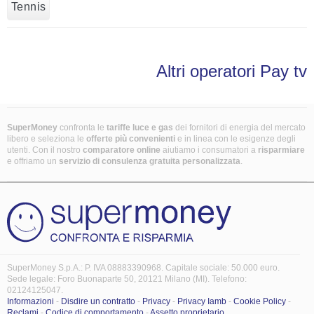
Tennis
Altri operatori Pay tv
SuperMoney
confronta le
tariffe luce e gas
dei fornitori di energia del mercato
libero e seleziona le
offerte più convenienti
e in linea con le esigenze degli
utenti. Con il nostro
comparatore online
aiutiamo i consumatori a
risparmiare
e offriamo un
servizio di consulenza gratuita
personalizzata
.
SuperMoney S.p.A.: P. IVA 08883390968. Capitale sociale: 50.000 euro.
Sede legale: Foro Buonaparte 50, 20121 Milano (MI). Telefono:
02124125047.
Informazioni
-
Disdire un contratto
-
Privacy
-
Privacy Iamb
-
Cookie Policy
-
Reclami
-
Codice di comportamento
-
Assetto proprietario