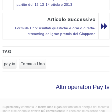
partite del 12-13-14 ottobre 2013
Articolo Successivo
Formula Uno: risultati qualifiche e orario diretta-
streaming del gran premio del Giappone
TAG
pay tv
Formula Uno
Altri operatori Pay tv
SuperMoney
confronta le
tariffe luce e gas
dei fornitori di energia del mercato
libero e seleziona le
offerte più convenienti
e in linea con le esigenze degli