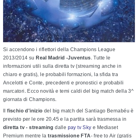
Si accendono i riflettori della Champions League
2013/2014 su
Real Madrid -Juventus
. Tutte le
informazioni utili sulla diretta tv (streaming anche in
chiaro e gratis), le probabili formazioni, la sfida tra
Ancelotti e Conte, precedenti e pronostici e probabili
marcatori. Ecco novità e temi caldi del big match della 3^
giornata di Champions.
Il
fischio d'inizio
del big match del Santiago Bernabéu è
previsto per le ore 20.45 e la partita sarà trasmessa in
diretta tv - streaming
dalle
pay tv
Sky
e Mediaset
Premium mentre la
trasmissione FTA
- free to Air (gratis