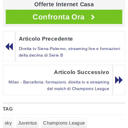
Offerte Internet Casa
Confronta Ora
Articolo Precedente
Diretta tv Siena-Palermo, streaming live e formazioni
della decima di Serie B
Articolo Successivo
Milan - Barcellona: formazioni, diretta tv e streaming
del match di Champions League
TAG
sky
Juventus
Champions League