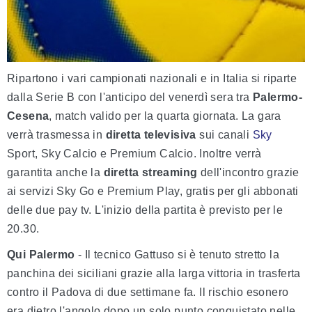
Ripartono i vari campionati nazionali e in Italia si riparte
dalla Serie B con l'anticipo del venerdì sera tra
Palermo-
Cesena
, match valido per la quarta giornata. La gara
verrà trasmessa in
diretta televisiva
sui canali
Sky
Sport, Sky Calcio e Premium Calcio. Inoltre verrà
garantita anche la
diretta streaming
dell'incontro grazie
ai servizi Sky Go e Premium Play, gratis per gli abbonati
delle due pay tv. L'inizio della partita è previsto per le
20.30.
Qui Palermo
- Il tecnico Gattuso si è tenuto stretto la
panchina dei siciliani grazie alla larga vittoria in trasferta
contro il Padova di due settimane fa. Il rischio esonero
era dietro l'angolo dopo un solo punto conquistato nelle