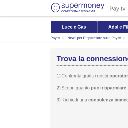
Pay tv
Luce e Gas
Adsl e Fi
Pay tv
News per Risparmiare sulla Pay tv
Trova la connessione
1)
Confronta gratis i nostri
operatori
2)
Scopri quanto
puoi risparmiare
3)
Richiedi una
consulenza immed