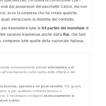
rum specializzati, circolava la convinzione che i
 visti dai possessori del pacchetto Calcio, ma non
nvece, ecco la sorpresa che ha creato qualche
 quali minacciano la disdetta del contratto.
 per trasmettere tutte le
64 partite del mondiale
di
partite saranno trasmesse anche dalla
Rai
, che farà
o, comprese tutte quelle della nazionale italiana,
guarda esclusivamente attività
informative e di
te all’orientamento nella scelta delle offerte e dei
za tecnica, operativa né post-vendita
. Per guasti,
ianto, e per qualsiasi richiesta tecnica o
ione, è necessario rivolgersi
esclusivamente ai
ratore scelto
.