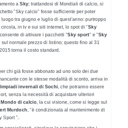
namento a
Sky
; trattandosi di Mondiali di calcio, si
etto "Sky calcio" fosse sufficiente per poter
luogo tra giugno e luglio di quest'anno: purtroppo
ircola, in tv e sui siti internet, lo spot di "
Sky
onsente di attivare i pacchetti "
Sky sport
" e "
Sky
 sul normale prezzo di listino; questo fino al 31
2015 torna il costo standard.
 per chi già fosse abbonato ad uno solo dei due
mancante con le stesse modalità di sconto, arriva in
limpiadi invernali di Sochi
, che potranno essere
ort, senza la necessità di acquistare ulteriori
 Mondo di calcio
, la cui visione, come si legge sul
ert Murdoch
, "è condizionata al mantenimento di
y Sport ".