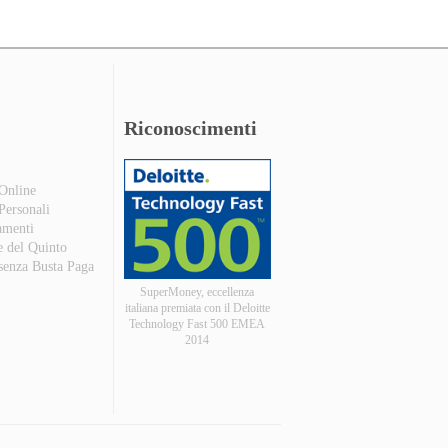
Riconoscimenti
 Online
 Personali
amenti
e del Quinto
 senza Busta Paga
SuperMoney, eccellenza
italiana premiata con il Deloitte
Technology Fast 500 EMEA
2014