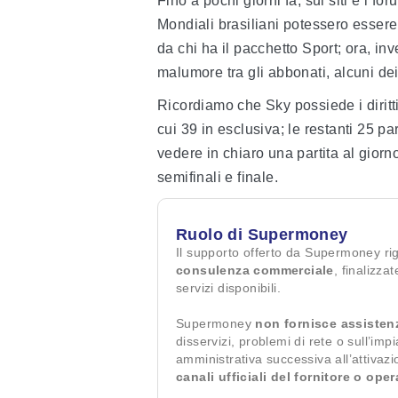
Fino a pochi giorni fa, sui siti e i fo
Mondiali brasiliani potessero essere
da chi ha il pacchetto Sport; ora, i
malumore tra gli abbonati, alcuni dei
Ricordiamo che Sky possiede i diritti
cui 39 in esclusiva; le restanti 25 
vedere in chiaro una partita al giorn
semifinali e finale.
Ruolo di Supermoney
Il supporto offerto da Supermoney ri
consulenza commerciale
, finalizza
servizi disponibili.
Supermoney
non fornisce assisten
disservizi, problemi di rete o sull’imp
amministrativa successiva all’attivaz
canali ufficiali del fornitore o ope