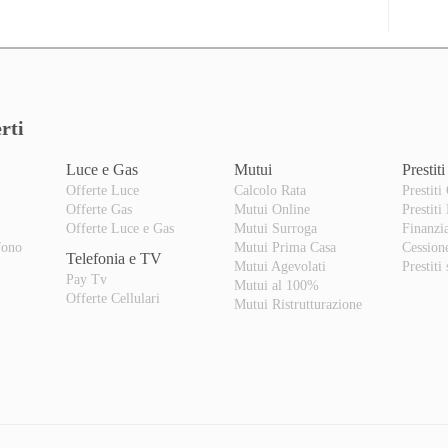
rti
Luce e Gas
Mutui
Prestiti
Offerte Luce
Calcolo Rata
Prestiti
Offerte Gas
Mutui Online
Prestiti
o
Offerte Luce e Gas
Mutui Surroga
Finanzi
fono
Mutui Prima Casa
Cession
Telefonia e TV
Mutui Agevolati
Prestiti
Pay Tv
Mutui al 100%
Offerte Cellulari
Mutui Ristrutturazione