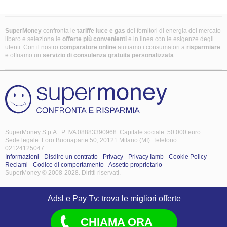
SuperMoney
confronta le
tariffe luce e gas
dei fornitori di energia del mercato
libero e seleziona le
offerte più convenienti
e in linea con le esigenze degli
utenti. Con il nostro
comparatore online
aiutiamo i consumatori a
risparmiare
e offriamo un
servizio di consulenza gratuita
personalizzata
.
SuperMoney S.p.A.: P. IVA 08883390968. Capitale sociale: 50.000 euro.
Sede legale: Foro Buonaparte 50, 20121 Milano (MI). Telefono:
02124125047.
Informazioni
-
Disdire un contratto
-
Privacy
-
Privacy Iamb
-
Cookie Policy
-
Reclami
-
Codice di comportamento
-
Assetto proprietario
SuperMoney © 2008-2028. Diritti riservati.
Adsl e Pay Tv: trova le migliori offerte
CHIAMA ORA