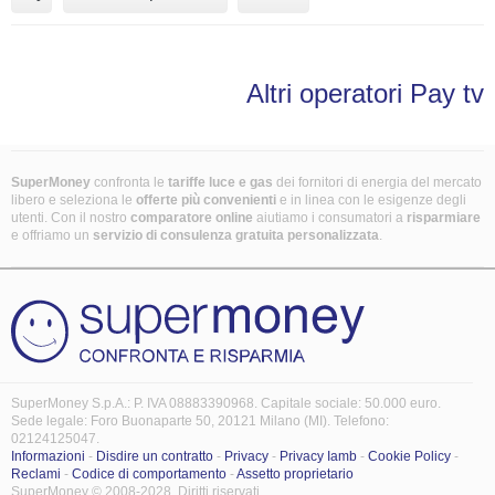
Altri operatori Pay tv
SuperMoney
confronta le
tariffe luce e gas
dei fornitori di energia del mercato
libero e seleziona le
offerte più convenienti
e in linea con le esigenze degli
utenti. Con il nostro
comparatore online
aiutiamo i consumatori a
risparmiare
e offriamo un
servizio di consulenza gratuita
personalizzata
.
SuperMoney S.p.A.: P. IVA 08883390968. Capitale sociale: 50.000 euro.
Sede legale: Foro Buonaparte 50, 20121 Milano (MI). Telefono:
02124125047.
Informazioni
-
Disdire un contratto
-
Privacy
-
Privacy Iamb
-
Cookie Policy
-
Reclami
-
Codice di comportamento
-
Assetto proprietario
SuperMoney © 2008-2028. Diritti riservati.