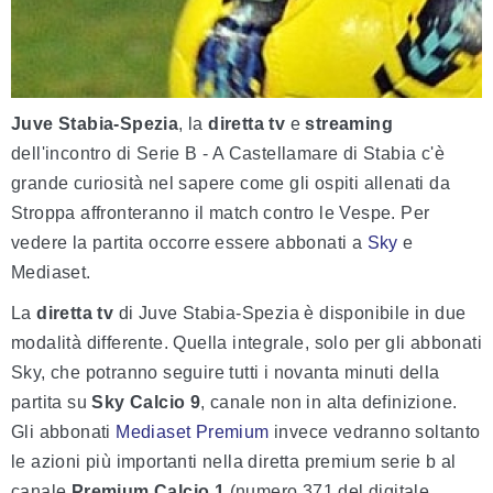
Juve Stabia-Spezia
, la
diretta tv
e
streaming
dell'incontro di Serie B - A Castellamare di Stabia c'è
grande curiosità nel sapere come gli ospiti allenati da
Stroppa affronteranno il match contro le Vespe. Per
vedere la partita occorre essere abbonati a
Sky
e
Mediaset.
La
diretta tv
di Juve Stabia-Spezia è disponibile in due
modalità differente. Quella integrale, solo per gli abbonati
Sky, che potranno seguire tutti i novanta minuti della
partita su
Sky Calcio 9
, canale non in alta definizione.
Gli abbonati
Mediaset Premium
invece vedranno soltanto
le azioni più importanti nella diretta premium serie b al
canale
Premium Calcio 1
(numero 371 del digitale