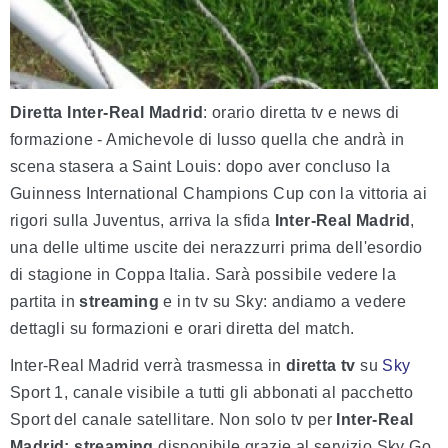
Diretta Inter-Real Madrid
: orario diretta tv e news di
formazione - Amichevole di lusso quella che andrà in
scena stasera a Saint Louis: dopo aver concluso la
Guinness International Champions Cup con la vittoria ai
rigori sulla Juventus, arriva la sfida
Inter-Real Madrid
,
una delle ultime uscite dei nerazzurri prima dell'esordio
di stagione in Coppa Italia. Sarà possibile vedere la
partita in
streaming
e in tv su Sky: andiamo a vedere
dettagli su formazioni e orari diretta del match.
Inter-Real Madrid verrà trasmessa in
diretta tv
su
Sky
Sport 1, canale visibile a tutti gli abbonati al pacchetto
Sport del canale satellitare. Non solo tv per
Inter-Real
Madrid: streaming
disponibile grazie al servizio Sky Go