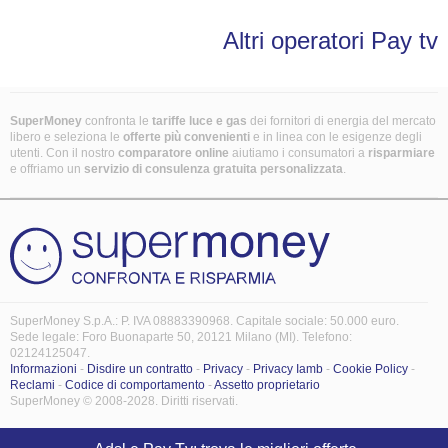
Altri operatori Pay tv
SuperMoney
confronta le
tariffe luce e gas
dei fornitori di energia del mercato
libero e seleziona le
offerte più convenienti
e in linea con le esigenze degli
utenti. Con il nostro
comparatore online
aiutiamo i consumatori a
risparmiare
e offriamo un
servizio di consulenza gratuita
personalizzata
.
SuperMoney S.p.A.: P. IVA 08883390968. Capitale sociale: 50.000 euro.
Sede legale: Foro Buonaparte 50, 20121 Milano (MI). Telefono:
02124125047.
Informazioni
-
Disdire un contratto
-
Privacy
-
Privacy Iamb
-
Cookie Policy
-
Reclami
-
Codice di comportamento
-
Assetto proprietario
SuperMoney © 2008-2028. Diritti riservati.