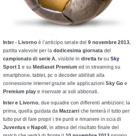
Inter - Livorno
è l'anticipo serale del
9 novembre 2013
,
partita valevole per la
dodicesima giornata
del
campionato di serie A
, visibile in
diretta tv
su
Sky
Sport 1
e su
Mediaset Premium
ed in streaming su
smartphone, tablet, pc o decoder abilitati alla
connessione internet grazie alle applicazioni
Sky Go
e
Premium play
e riservate ai soli abbonati.
Inter e Livorno
, due squadre con differenti ambizioni; la
prima, quella guidata da
Mazzarri
che tenterà il tutto per
tutto pur di fare propri i tre punti e rimanere in scia di
Juventus
e
Napoli
, in attesa del risultato finale del
match che vedrà di fronte il
1
0 novembre 2013
proprio