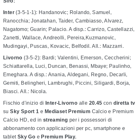
Siro:
Inter
(3-5-1-1): Handanovic; Rolando, Samuel,
Ranocchia; Jonatahan, Taider, Cambiasso, Alvarez,
Nagatomo; Guarin; Palacio. A disp.: Carrizo, Castellazzi,
Zanetti, Wallace, Andreolli, Pereira,Kuzmanovic,
Mudingayi, Puscas, Kovacic, Belfodil. All.: Mazzarri.
Livorno
(3-5-2): Bardi; Valentini, Emerson, Ceccherini;
Schiattarella, Luci, Duncan, Benassi, Mbaye; Paulinho,
Emeghara. A disp.: Anania, Aldegani, Regno, Decarli,
Gemiti, Belingheri, Lambrughi, Piccini, Siligardi, Borja,
Biasci. All.: Nicola.
Fischio d'inizio di
Inter-Livorno
alle
20.45
con
diretta tv
su
Sky Sport 1
e
Mediaset Premium
Calcio e Premium
Calcio HD, ed in
streaming
per i possessori di
abbonamento con applicazioni per pc, smartphone e
tablet
Sky Go
e
Premium Play.