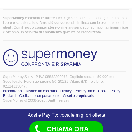
SuperMoney
confronta le
tariffe luce e gas
dei fornitori di energia del mercato
libero e seleziona le
offerte più convenienti
e in linea con le esigenze degli
utenti. Con il nostro
comparatore online
aiutiamo i consumatori a
risparmiare
e offriamo un
servizio di consulenza gratuita
personalizzata
.
SuperMoney S.p.A.: P. IVA 08883390968. Capitale sociale: 50.000 euro.
Sede legale: Foro Buonaparte 50, 20121 Milano (MI). Telefono:
02124125047.
Informazioni
-
Disdire un contratto
-
Privacy
-
Privacy Iamb
-
Cookie Policy
-
Reclami
-
Codice di comportamento
-
Assetto proprietario
SuperMoney © 2008-2028. Diritti riservati.
Adsl e Pay Tv: trova le migliori offerte
CHIAMA ORA