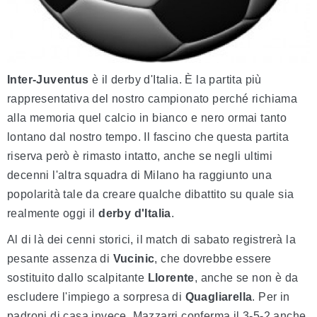
Inter-Juventus
è il derby d'Italia. È la partita più
rappresentativa del nostro campionato perché richiama
alla memoria quel calcio in bianco e nero ormai tanto
lontano dal nostro tempo. Il fascino che questa partita
riserva però è rimasto intatto, anche se negli ultimi
decenni l'altra squadra di Milano ha raggiunto una
popolarità tale da creare qualche dibattito su quale sia
realmente oggi il
derby d'Italia
.
Al di là dei cenni storici, il match di sabato registrerà la
pesante assenza di
Vucinic
, che dovrebbe essere
sostituito dallo scalpitante
Llorente
, anche se non è da
escludere l'impiego a sorpresa di
Quagliarella
. Per in
padroni di casa invece, Mazzarri conferma il 3-5-2 anche