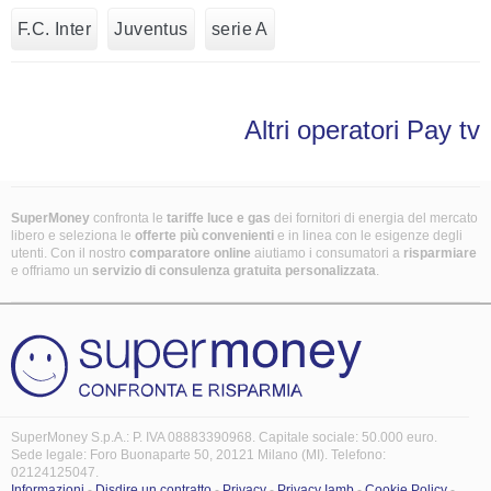
F.C. Inter
Juventus
serie A
Altri operatori Pay tv
SuperMoney
confronta le
tariffe luce e gas
dei fornitori di energia del mercato
libero e seleziona le
offerte più convenienti
e in linea con le esigenze degli
utenti. Con il nostro
comparatore online
aiutiamo i consumatori a
risparmiare
e offriamo un
servizio di consulenza gratuita
personalizzata
.
SuperMoney S.p.A.: P. IVA 08883390968. Capitale sociale: 50.000 euro.
Sede legale: Foro Buonaparte 50, 20121 Milano (MI). Telefono:
02124125047.
Informazioni
-
Disdire un contratto
-
Privacy
-
Privacy Iamb
-
Cookie Policy
-