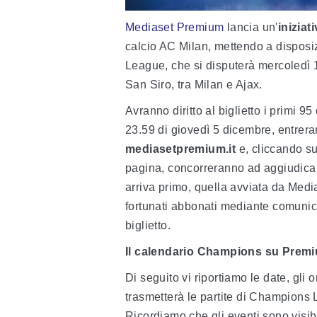
Mediaset Premium
lancia un'
iniziat
calcio AC Milan, mettendo a dispos
League, che si disputerà mercoledì 
San Siro, tra Milan e Ajax.
Avranno diritto al biglietto i primi 95
23.59 di giovedì 5 dicembre, entreran
mediasetpremium.it
e, cliccando su
pagina, concorreranno ad aggiudicars
arriva primo, quella avviata da Medias
fortunati abbonati mediante comunica
biglietto.
Il calendario Champions su Prem
Di seguito vi riportiamo le date, gli 
trasmetterà le partite di Champions 
Ricordiamo che gli eventi sono visibi