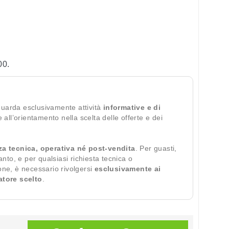
00.
guarda esclusivamente attività
informative e di
te all’orientamento nella scelta delle offerte e dei
za tecnica, operativa né post-vendita
. Per guasti,
ianto, e per qualsiasi richiesta tecnica o
ione, è necessario rivolgersi
esclusivamente ai
ratore scelto
.