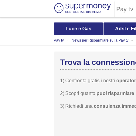
Pay tv
Luce e Gas
Adsl e Fi
Pay tv
News per Risparmiare sulla Pay tv
Trova la connessione
1)
Confronta gratis i nostri
operatori
2)
Scopri quanto
puoi risparmiare
3)
Richiedi una
consulenza immed