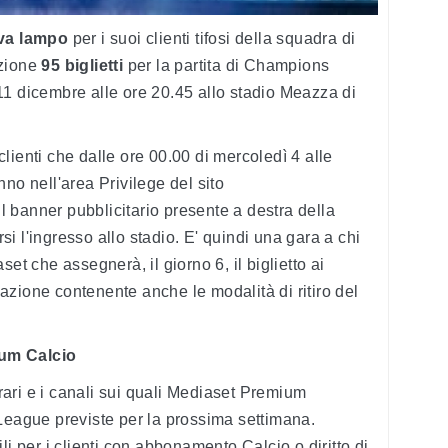
iva lampo
per i suoi clienti tifosi della squadra di
izione
95 biglietti
per la partita di Champions
11 dicembre alle ore 20.45 allo stadio Meazza di
 clienti che dalle ore 00.00 di mercoledì 4 alle
no nell'area Privilege del sito
l banner pubblicitario presente a destra della
i l'ingresso allo stadio. E' quindi una gara a chi
et che assegnerà, il giorno 6, il biglietto ai
zione contenente anche le modalità di ritiro del
ium Calcio
orari e i canali sui quali Mediaset Premium
League previste per la prossima settimana.
li per i clienti con abbonamento Calcio o diritto di