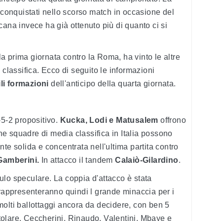
i conquistati nello scorso match in occasione del
cana invece ha già ottenuto più di quanto ci si
lla prima giornata contro la Roma, ha vinto le altre
 classifica. Ecco di seguito le informazioni
li formazioni
dell'anticipo della quarta giornata.
-5-2 propositivo.
Kucka, Lodi e Matusalem
offrono
e squadre di media classifica in Italia possono
te solida e concentrata nell'ultima partita contro
Gamberini.
In attacco il tandem
Calaiò-Gilardino
.
lo speculare. La coppia d'attacco è stata
appresenteranno quindi l grande minaccia per i
olti ballottaggi ancora da decidere, con ben 5
titolare. Ceccherini, Rinaudo, Valentini, Mbaye e