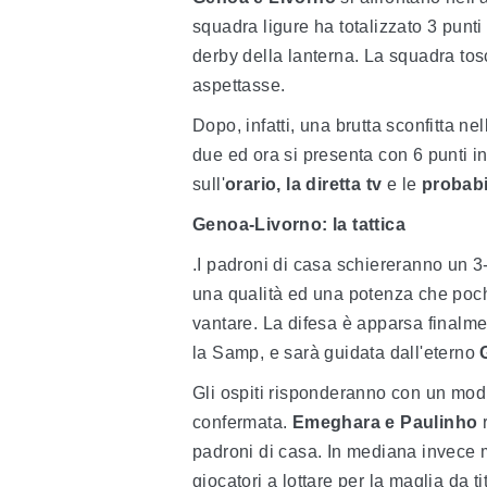
squadra ligure ha totalizzato 3 punt
derby della lanterna. La squadra tos
aspettasse.
Dopo, infatti, una brutta sconfitta ne
due ed ora si presenta con 6 punti in
sull'
orario, la diretta tv
e le
probabi
Genoa-Livorno: la tattica
.I padroni di casa schiereranno un 3
una qualità ed una potenza che poch
vantare. La difesa è apparsa finalmen
la Samp, e sarà guidata dall'eterno
Gli ospiti risponderanno con un modu
confermata.
Emeghara e Paulinho
r
padroni di casa. In mediana invece m
giocatori a lottare per la maglia da 