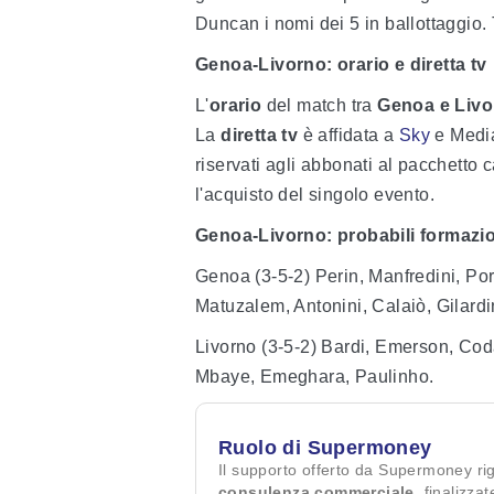
Duncan i nomi dei 5 in ballottaggio.
Genoa-Livorno: orario e diretta tv
L'
orario
del match tra
Genoa e Livo
La
diretta tv
è affidata a
Sky
e Media
riservati agli abbonati al pacchetto c
l'acquisto del singolo evento.
Genoa-Livorno: probabili formazi
Genoa (3-5-2) Perin, Manfredini, Por
Matuzalem, Antonini, Calaiò, Gilardi
Livorno (3-5-2) Bardi, Emerson, Coda
Mbaye, Emeghara, Paulinho.
Ruolo di Supermoney
Il supporto offerto da Supermoney ri
consulenza commerciale
, finalizza