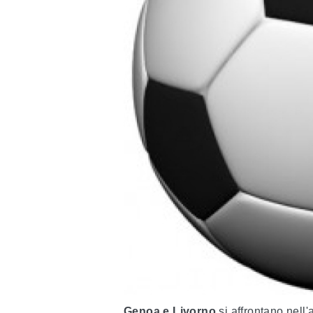
Genoa e Livorno
si affrontano nell'