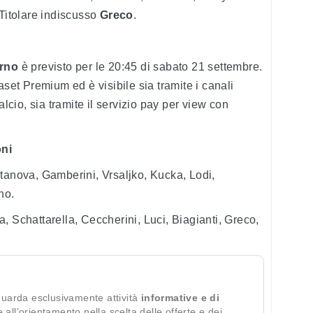
 Titolare indiscusso
Greco
.
rno
è previsto per le 20:45 di sabato 21 settembre.
set Premium ed è visibile sia tramite i canali
alcio, sia tramite il servizio pay per view con
oni
tanova, Gamberini, Vrsaljko, Kucka, Lodi,
no.
, Schattarella, Ceccherini, Luci, Biagianti, Greco,
guarda esclusivamente attività
informative e di
te all’orientamento nella scelta delle offerte e dei