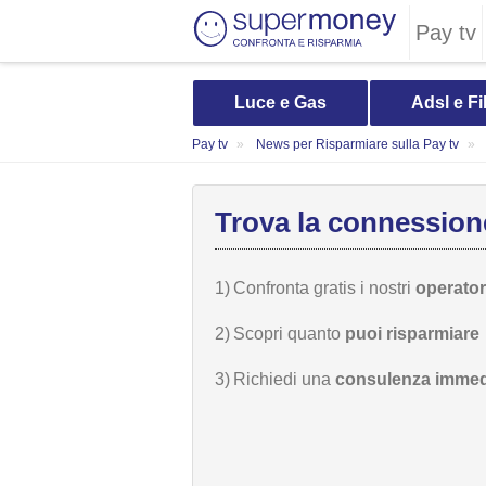
Pay tv
Luce e Gas
Adsl e Fi
Pay tv
News per Risparmiare sulla Pay tv
Trova la connessione
1)
Confronta gratis i nostri
operatori
2)
Scopri quanto
puoi risparmiare
3)
Richiedi una
consulenza immed