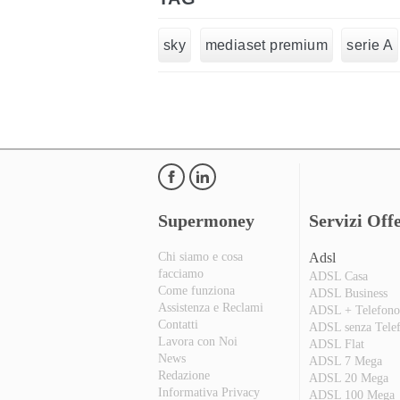
sky
mediaset premium
serie A
Supermoney
Servizi Offe
Chi siamo e cosa
Adsl
facciamo
ADSL Casa
Come funziona
ADSL Business
Assistenza e Reclami
ADSL + Telefon
Contatti
ADSL senza Tele
Lavora con Noi
ADSL Flat
News
ADSL 7 Mega
Redazione
ADSL 20 Mega
Informativa Privacy
ADSL 100 Mega