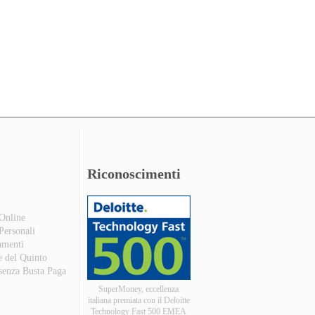
Riconoscimenti
 Online
 Personali
amenti
e del Quinto
 senza Busta Paga
SuperMoney, eccellenza
italiana premiata con il Deloitte
Technology Fast 500 EMEA