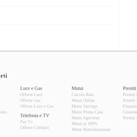
rti
Luce e Gas
Mutui
Prestiti
Offerte Luce
Calcolo Rata
Prestiti
Offerte Gas
Mutui Online
Prestiti
o
Offerte Luce e Gas
Mutui Surroga
Finanzi
fono
Mutui Prima Casa
Cession
Telefonia e TV
Mutui Agevolati
Prestiti
Pay Tv
Mutui al 100%
Offerte Cellulari
Mutui Ristrutturazione