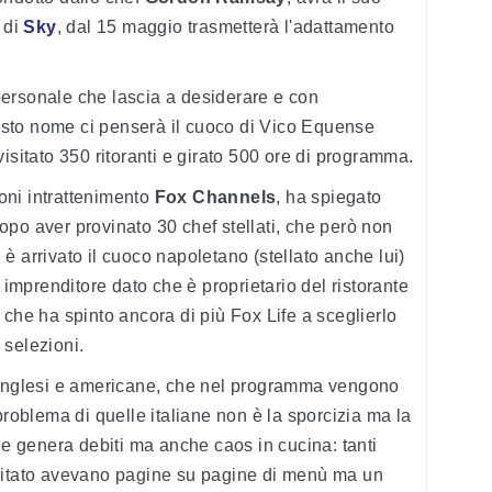
 di
Sky
, dal 15 maggio trasmetterà l'adattamento
.
n personale che lascia a desiderare e con
sto nome ci penserà il cuoco di Vico Equense
isitato 350 ritoranti e girato 500 ore di programma.
oni intrattenimento
Fox Channels
, ha spiegato
po aver provinato 30 chef stellati, che però non
è arrivato il cuoco napoletano (stellato anche lui)
mprenditore dato che è proprietario del ristorante
 che ha spinto ancora di più Fox Life a sceglierlo
e selezioni.
 inglesi e americane, che nel programma vengono
problema di quelle italiane non è la sporcizia ma la
he genera debiti ma anche caos in cucina: tanti
isitato avevano pagine su pagine di menù ma un