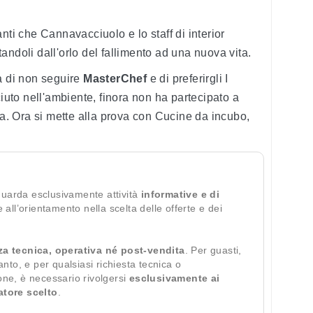
nti che Cannavacciuolo e lo staff di interior
andoli dall'orlo del fallimento ad una nuova vita.
a di non seguire
MasterChef
e di preferirgli I
to nell'ambiente, finora non ha partecipato a
na. Ora si mette alla prova con Cucine da incubo,
.
guarda esclusivamente attività
informative e di
te all’orientamento nella scelta delle offerte e dei
za tecnica, operativa né post-vendita
. Per guasti,
ianto, e per qualsiasi richiesta tecnica o
ione, è necessario rivolgersi
esclusivamente ai
ratore scelto
.