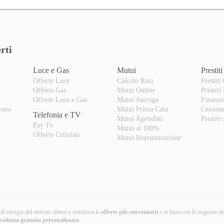
rti
Luce e Gas
Mutui
Prestiti
Offerte Luce
Calcolo Rata
Prestiti
Offerte Gas
Mutui Online
Prestiti
o
Offerte Luce e Gas
Mutui Surroga
Finanzi
fono
Mutui Prima Casa
Cession
Telefonia e TV
Mutui Agevolati
Prestiti
Pay Tv
Mutui al 100%
Offerte Cellulari
Mutui Ristrutturazione
i di energia del mercato libero e seleziona le
offerte più convenienti
e in linea con le esigenze d
nsulenza gratuita
personalizzata
.