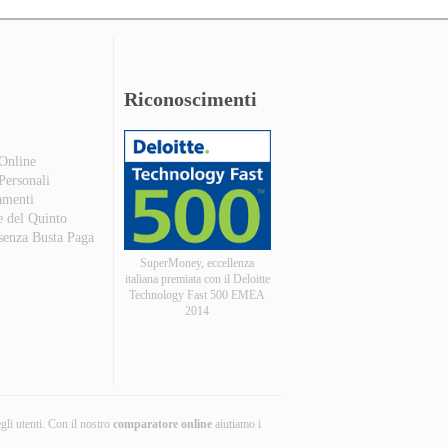
Riconoscimenti
 Online
 Personali
amenti
e del Quinto
 senza Busta Paga
SuperMoney, eccellenza
italiana premiata con il Deloitte
Technology Fast 500 EMEA
2014
egli utenti. Con il nostro
comparatore online
aiutiamo i