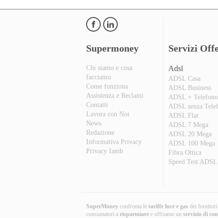
Supermoney
Servizi Offe
Chi siamo e cosa
Adsl
facciamo
ADSL Casa
Come funziona
ADSL Business
Assistenza e Reclami
ADSL + Telefon
Contatti
ADSL senza Tele
Lavora con Noi
ADSL Flat
News
ADSL 7 Mega
Redazione
ADSL 20 Mega
Informativa Privacy
ADSL 100 Mega
Privacy Iamb
Fibra Ottica
Speed Test ADSL
SuperMoney
confronta le
tariffe luce e gas
dei fornitor
consumatori a
risparmiare
e offriamo un
servizio di co