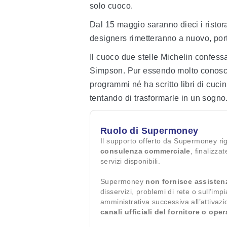
solo cuoco.
Dal 15 maggio saranno dieci i ristora
designers rimetteranno a nuovo, port
Il cuoco due stelle Michelin confess
Simpson. Pur essendo molto conosciu
programmi né ha scritto libri di cuci
tentando di trasformarle in un sogno
Ruolo di Supermoney
Il supporto offerto da Supermoney ri
consulenza commerciale
, finalizza
servizi disponibili.
Supermoney
non fornisce assisten
disservizi, problemi di rete o sull’imp
amministrativa successiva all’attivaz
canali ufficiali del fornitore o ope