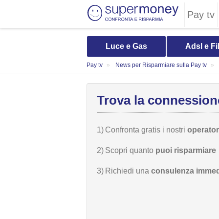
Pay tv
Luce e Gas
Adsl e Fi
Pay tv
News per Risparmiare sulla Pay tv
Trova la connessione
1)
Confronta gratis i nostri
operatori
2)
Scopri quanto
puoi risparmiare
3)
Richiedi una
consulenza immed