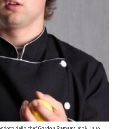
condotto dallo chef
Gordon Ramsay
, avrà il suo