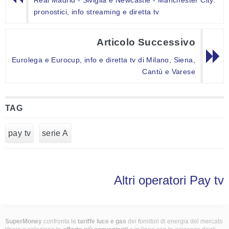
Real Madrid - Siviglia e Newcastle - Manchester City:
pronostici, info streaming e diretta tv
Articolo Successivo
Eurolega e Eurocup, info e diretta tv di Milano, Siena,
Cantù e Varese
TAG
pay tv
serie A
Altri operatori Pay tv
SuperMoney
confronta le
tariffe luce e gas
dei fornitori di energia del mercato