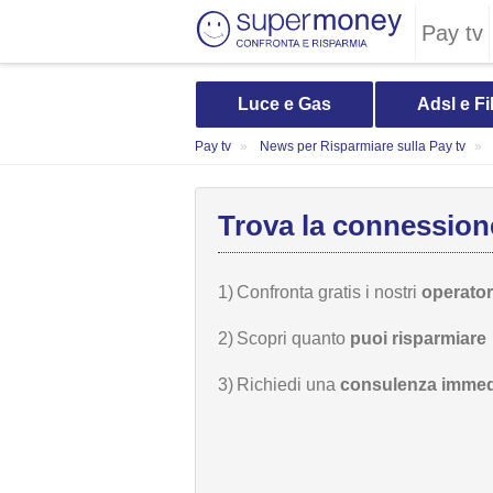
Pay tv
Luce e Gas
Adsl e Fi
Pay tv
News per Risparmiare sulla Pay tv
Trova la connessione
1)
Confronta gratis i nostri
operatori
2)
Scopri quanto
puoi risparmiare
3)
Richiedi una
consulenza immed