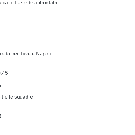
a in trasferte abbordabili.
retto per Juve e Napoli
5
0,45
e
e tre le squadre
5