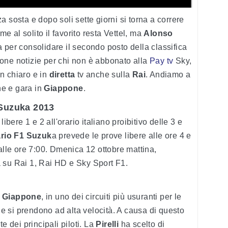
 sosta e dopo soli sette giorni si torna a correre
e al solito il favorito resta Vettel, ma
Alonso
 per consolidare il secondo posto della classifica
one notizie per chi non è abbonato alla
Pay tv
Sky,
n chiaro e in
diretta
tv anche sulla
Rai
. Andiamo a
che e gara in
Giappone
.
 Suzuka 2013
ibere 1 e 2 all'orario italiano proibitivo delle 3 e
rio F1 Suzuk
a prevede le prove libere alle ore 4 e
lle ore 7:00. Dmenica 12 ottobre mattina,
ia su Rai 1, Rai HD e Sky Sport F1.
n
Giappone
, in uno dei circuiti più usuranti per le
 si prendono ad alta velocità. A causa di questo
e dei principali piloti. La
Pirelli
ha scelto di