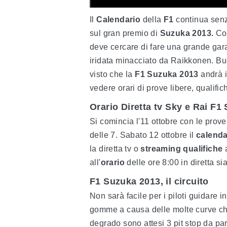
Il
Calendario
della
F1
continua senza
sul gran premio di
Suzuka 2013.
Com
deve cercare di fare una grande gara
iridata minacciato da Raikkonen. Bu
visto che la
F1 Suzuka 2013
andrà i
vedere orari di prove libere, qualifi
Orario Diretta tv Sky e Rai F1
Si comincia l'11 ottobre con le prove l
delle 7. Sabato 12 ottobre il
calenda
la diretta tv o
streaming qualifiche
a
all'
orario
delle ore 8:00 in diretta s
F1 Suzuka 2013, il circuito
Non sarà facile per i piloti guidare i
gomme a causa delle molte curve che
degrado sono attesi 3 pit stop da part