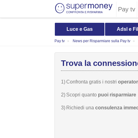
Pay tv
Luce e Gas
Adsl e Fi
Pay tv
News per Risparmiare sulla Pay tv
Trova la connessione
1)
Confronta gratis i nostri
operatori
2)
Scopri quanto
puoi risparmiare
3)
Richiedi una
consulenza immed