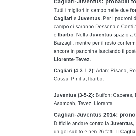
Cagliari-Juventus: probabili 
Tutti i migliori in campo nelle due
fo
Cagliari
e
Juventus
. Per i padroni
campo ci saranno Dessena e Conti ai 
e
Ibarbo
. Nella
Juventus
spazio a C
Barzagli, mentre per il resto conferm
ancora in panchina lasciando il pos
Llorente
-
Tevez
.
Cagliari (4-3-1-2):
Adan; Pisano, Ross
Cossu; Pinilla, Ibarbo.
Juventus (3-5-2):
Buffon; Caceres, B
Asamoah, Tevez, Llorente
Cagliari-Juventus 2014: pronos
Difficile andare contro la
Juventus
,
un gol subito e ben 26 fatti. Il
Caglia