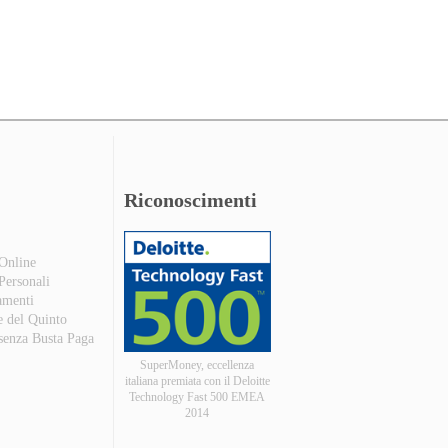
Riconoscimenti
 Online
 Personali
amenti
e del Quinto
 senza Busta Paga
SuperMoney, eccellenza
italiana premiata con il Deloitte
Technology Fast 500 EMEA
2014