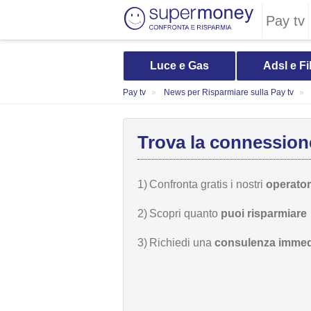
Pay tv
Luce e Gas
Adsl e Fi
Pay tv
News per Risparmiare sulla Pay tv
Trova la connessione
1)
Confronta gratis i nostri
operatori
2)
Scopri quanto
puoi risparmiare
3)
Richiedi una
consulenza immed