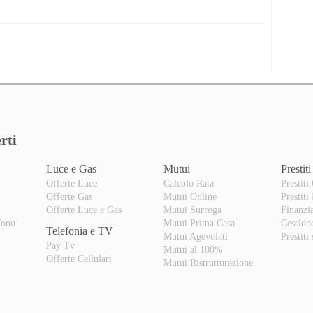
rti
Luce e Gas
Mutui
Prestiti
Offerte Luce
Calcolo Rata
Prestiti
Offerte Gas
Mutui Online
Prestiti
o
Offerte Luce e Gas
Mutui Surroga
Finanzi
fono
Mutui Prima Casa
Cession
Telefonia e TV
Mutui Agevolati
Prestiti
Pay Tv
Mutui al 100%
Offerte Cellulari
Mutui Ristrutturazione