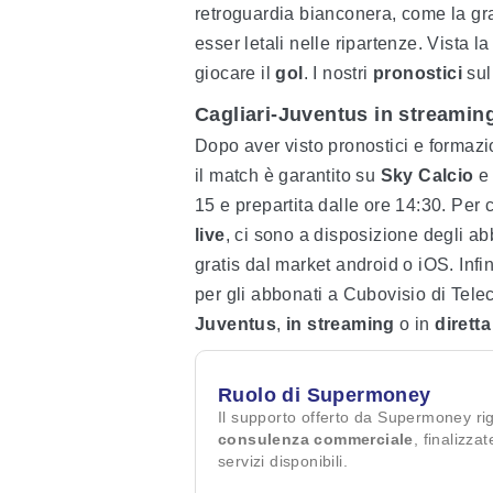
retroguardia bianconera, come la gra
esser letali nelle ripartenze. Vista 
giocare il
gol
. I nostri
pronostici
su
Cagliari-Juventus in streaming l
Dopo aver visto pronostici e formazi
il match è garantito su
Sky Calcio
e
15 e prepartita dalle ore 14:30. Per
live
, ci sono a disposizione degli a
gratis dal market android o iOS. Inf
per gli abbonati a Cubovisio di Tele
Juventus
,
in streaming
o in
diretta
Ruolo di Supermoney
Il supporto offerto da Supermoney ri
consulenza commerciale
, finalizza
servizi disponibili.