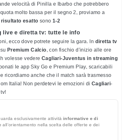
nde velocità di Pinilla e Ibarbo che potrebbero
la quota molto bassa per il segno 2, proviamo a
l
risultato esatto
sono
1-2
ive e diretta tv: tutte le info
oni, ecco dove potrete seguire la gara. In
diretta tv
 su
Premium Calcio
, con fischio d'inizio alle ore
 ch volesse vedere
Cagliari-Juventus in streaming
bbonati le app Sky Go e Premium Play, scaricabili
ine ricordiamo anche che il match sarà trasmesso
com Italia! Non perdetevi le emozioni di
Cagliari
-
tv!
guarda esclusivamente attività
informative e di
te all’orientamento nella scelta delle offerte e dei