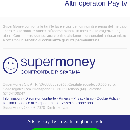
Altri operatori Pay tv
SuperMoney
confronta le
tariffe luce e gas
dei fornitori di energia del mercato
libero e seleziona le
offerte più convenienti
e in linea con le esigenze degli
utenti. Con il nostro
comparatore online
aiutiamo i consumatori a
risparmiare
e offriamo un
servizio di consulenza gratuita
personalizzata
.
SuperMoney S.p.A.: P. IVA 08883390968. Capitale sociale: 50.000 euro.
Sede legale: Foro Buonaparte 50, 20121 Milano (MI). Telefono:
02124125047.
Informazioni
-
Disdire un contratto
-
Privacy
-
Privacy Iamb
-
Cookie Policy
-
Reclami
-
Codice di comportamento
-
Assetto proprietario
SuperMoney © 2008-2028. Diritti riservati.
Adsl e Pay Tv: trova le migliori offerte