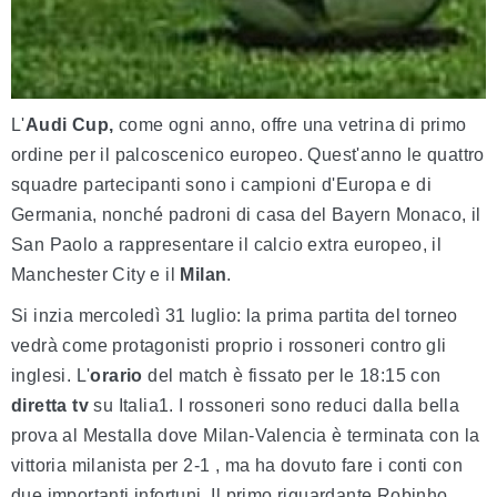
L'
Audi Cup,
come ogni anno, offre una vetrina di primo
ordine per il palcoscenico europeo. Quest'anno le quattro
squadre partecipanti sono i campioni d'Europa e di
Germania, nonché padroni di casa del Bayern Monaco, il
San Paolo a rappresentare il calcio extra europeo, il
Manchester City e il
Milan
.
Si inzia mercoledì 31 luglio: la prima partita del torneo
vedrà come protagonisti proprio i rossoneri contro gli
inglesi. L'
orario
del match è fissato per le 18:15 con
diretta tv
su Italia1. I rossoneri sono reduci dalla bella
prova al Mestalla dove Milan-Valencia è terminata con la
vittoria milanista per 2-1 , ma ha dovuto fare i conti con
due importanti infortuni. Il primo riguardante Robinho,