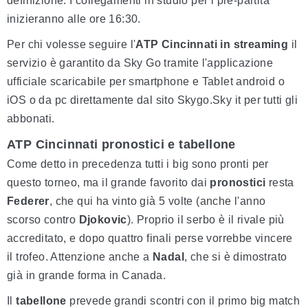
definizione. I collegamenti in studio per i pre-partita
inizieranno alle ore 16:30.
Per chi volesse seguire l'
ATP Cincinnati in streaming
il
servizio è garantito da Sky Go tramite l'applicazione
ufficiale scaricabile per smartphone e Tablet android o
iOS o da pc direttamente dal sito Skygo.Sky it per tutti gli
abbonati.
ATP Cincinnati pronostici e tabellone
Come detto in precedenza tutti i big sono pronti per
questo torneo, ma il grande favorito dai
pronostici
resta
Federer
, che qui ha vinto già 5 volte (anche l'anno
scorso contro
Djokovic
). Proprio il serbo è il rivale più
accreditato, e dopo quattro finali perse vorrebbe vincere
il trofeo. Attenzione anche a
Nadal
, che si è dimostrato
già in grande forma in Canada.
Il
tabellone
prevede grandi scontri con il primo big match